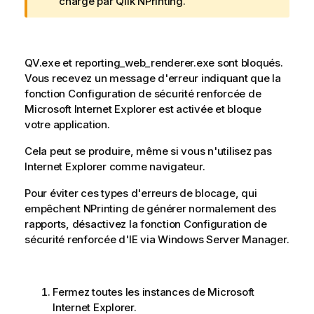
o
charge par
Qlik NPrinting
.
t
e
A
QV.exe et reporting_web_renderer.exe sont bloqués.
v
Vous recevez un message d'erreur indiquant que la
e
fonction Configuration de sécurité renforcée de
r
Microsoft Internet Explorer est activée et bloque
t
votre application.
i
s
Cela peut se produire, même si vous n'utilisez pas
s
Internet Explorer comme navigateur.
e
m
Pour éviter ces types d'erreurs de blocage, qui
e
empêchent NPrinting de générer normalement des
n
rapports, désactivez la fonction Configuration de
t
sécurité renforcée d'IE via Windows Server Manager.
Fermez toutes les instances de Microsoft
Internet Explorer.