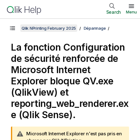
Search
Menu
Qlik NPrinting February 2025
Dépannage
La fonction Configuration
de sécurité renforcée de
Microsoft Internet
Explorer bloque QV.exe
(QlikView) et
reporting_web_renderer.ex
e (Qlik Sense).
N
Microsoft Internet Explorer n'est pas pris en