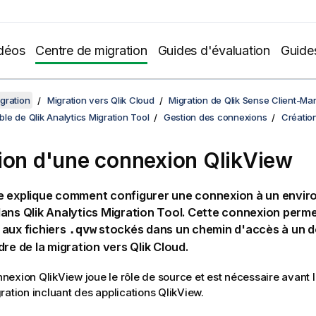
déos
Centre de migration
Guides d'évaluation
Guide
gration
Migration vers Qlik Cloud
Migration de Qlik Sense Client-M
e de Qlik Analytics Migration Tool
Gestion des connexions
Créatio
ion d'une connexion QlikView
e explique comment configurer une connexion à un envi
ans Qlik Analytics Migration Tool. Cette connexion permet
aux fichiers
stockés dans un chemin d'accès à un d
.qvw
dre de la migration vers Qlik Cloud.
exion QlikView joue le rôle de source et est nécessaire avant l
ration incluant des applications QlikView.