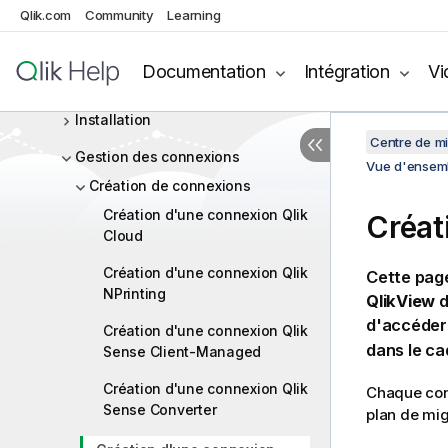
Qlik.com
Community
Learning
Navigation dans Qlik Analytics
Migration Tool
Documentation
Intégration
Vi
Planification de votre migration
Installation
Centre de mi
Gestion des connexions
Vue d'ensembl
Création de connexions
Création d'une connexion Qlik
Créat
Cloud
Création d'une connexion Qlik
Cette pag
NPrinting
QlikView
d
d'accéder 
Création d'une connexion Qlik
dans le ca
Sense Client-Managed
Création d'une connexion Qlik
Chaque conn
Sense Converter
plan de mig