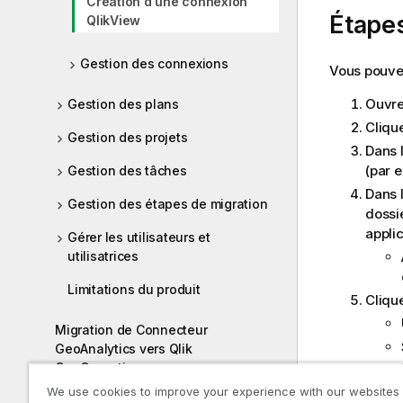
Création d'une connexion
Étapes
QlikView
Gestion des connexions
Vous pouve
Ouvre
Gestion des plans
Cliqu
Gestion des projets
Dans 
(par 
Gestion des tâches
Dans 
Gestion des étapes de migration
dossi
appli
Gérer les utilisateurs et
utilisatrices
Limitations du produit
Cliqu
Migration de Connecteur
GeoAnalytics vers Qlik
GeoOperations
Cliqu
We use cookies to improve your experience with our websites
Migration d'applications composites