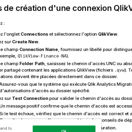
 de création d'une connexion Qlik
z :
z l'onglet
Connections
et sélectionnez l'option
QlikView
.
ez sur
Create New
.
le champ
Connection Name
, fournissez un libellé pour disting
exemple,
).
QlikView-Finance-NA
le champ
Folder Path
, saisissez le chemin d'accès UNC ou abs
er partagé contenant les applications QlikView (fichiers
). 
.qvw
cations doivent être placées directement dans ce dossier.
Assurez-vous que le système qui exécute Qlik Analytics Migrati
d'autorisations d'accès au dossier spécifié.
ez sur
Test Connection
pour valider le chemin d'accès au dossi
Un message positif confirme que le chemin d'accès est accessib
Si le test échoue, vérifiez que le chemin d'accès est correct et 
Consultez le message d'erreur pour obtenir des conseils de dé
ez sur
Create Connection
pour finaliser la configuration.
 and to
Ok