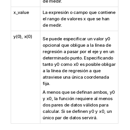
de medir.
x_value
La expresión o campo que contiene
el rango de valores
x
que se han
de medir.
y(0), x(0)
Se puede especificar un valor
y0
opcional que obligue a la línea de
regresión a pasar por el eje y en un
determinado punto. Especificando
tanto
y0
como
x0
es posible obligar
a la línea de regresión a que
atraviese una única coordenada
fija.
A menos que se definan ambos,
y0
y
x0
, la función requiere al menos
dos pares de datos válidos para
calcular. Si se definen
y0
y
x0
, un
único par de datos servirá.