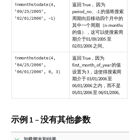
inmonthstodate(4,
返回
True
， 因为
'09/25/2005',
period_no
、
-1
的值将搜索
'02/01/2006', -1)
周期向后移动四个月中的
其中一个周期（
n-months
的值），这可以使搜索周
期介于
01/09/2005
至
02/01/2006
之间。
inmonthstodate(4,
返回
True
，因为
'04/25/2006',
first_month_of_year
的值
'06/01/2006', 0, 3)
设置为
3
，这使得搜索周
期介于
03/01/2006
至
06/01/2006
之内，而不是
05/01/2006
至
06/01/2006
。
示例 1 – 没有其他参数
加载脚本和结果