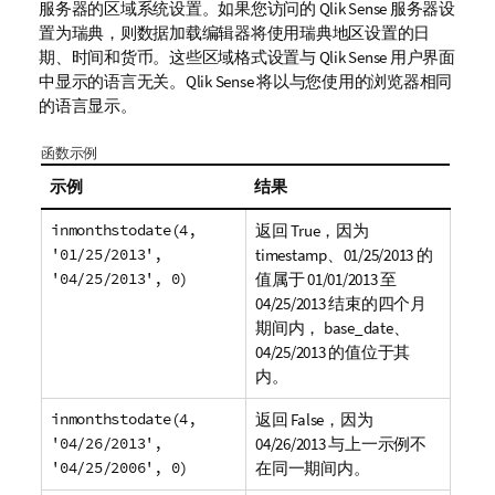
服务器的区域系统设置。如果您访问的
Qlik Sense
服务器设
置为瑞典，则数据加载编辑器将使用瑞典地区设置的日
期、时间和货币。这些区域格式设置与
Qlik Sense
用户界面
中显示的语言无关。
Qlik Sense
将以与您使用的浏览器相同
的语言显示。
函数示例
示例
结果
inmonthstodate(4,
返回
True
，因为
'01/25/2013',
timestamp
、
01/25/2013
的
'04/25/2013', 0)
值属于
01/01/2013
至
04/25/2013
结束的四个月
期间内，
base_date
、
04/25/2013
的值位于其
内。
inmonthstodate(4,
返回
False
，因为
'04/26/2013',
04/26/2013
与上一示例不
'04/25/2006', 0)
在同一期间内。