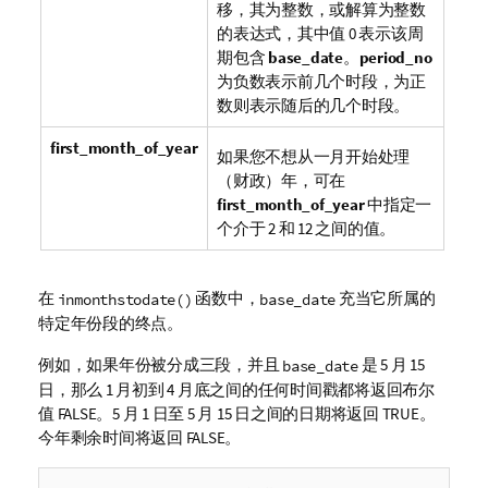
移，其为整数，或解算为整数
的表达式，其中值 0 表示该周
期包含
base_date
。
period_no
为负数表示前几个时段，为正
数则表示随后的几个时段。
first_month_of_year
如果您不想从一月开始处理
（财政）年，可在
first_month_of_year
中指定一
个介于 2 和 12 之间的值。
在
函数中，
充当它所属的
inmonthstodate()
base_date
特定年份段的终点。
例如，如果年份被分成三段，并且
是 5 月 15
base_date
日，那么 1 月初到 4 月底之间的任何时间戳都将返回布尔
值 FALSE。5 月 1 日至 5 月 15 日之间的日期将返回 TRUE。
今年剩余时间将返回 FALSE。