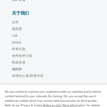
关于我们
公司
领导层
CSR
DEI&B
学术计划
合作伙伴计划
职业生涯
编辑部
全球办公室/联系方式
We use cookies to improve your experience with our websites and to deliver
content tailored to your interests. By clicking ‘Ok’, you accept the use of
Qlik 社区
additional cookies which may involve data transmission to third parties.
Refer to our Privacy & Cookie Notice or click ‘More Information’ for details