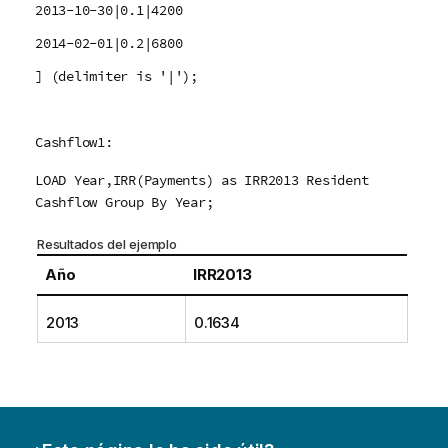
2013-10-30|0.1|4200
2014-02-01|0.2|6800
] (delimiter is '|');
Cashflow1:
LOAD Year,IRR(Payments) as IRR2013 Resident
Cashflow Group By Year;
Resultados del ejemplo
Año
IRR2013
2013
0.1634