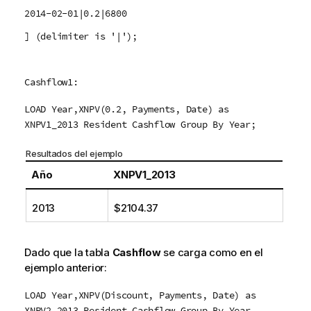
2014-02-01|0.2|6800
] (delimiter is '|');
Cashflow1:
LOAD Year,XNPV(0.2, Payments, Date) as
XNPV1_2013 Resident Cashflow Group By Year;
Resultados del ejemplo
Año
XNPV1_2013
2013
$2104.37
Dado que la tabla
Cashflow
se carga como en el
ejemplo anterior:
LOAD Year,XNPV(Discount, Payments, Date) as
XNPV2_2013 Resident Cashflow Group By Year,