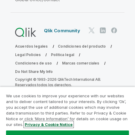
Qlik Community
Acuerdos legales
Condiciones del producto
Legal Policies
Política legal
Condiciones de uso
Marcas comerciales
Do Not Share My Info
Copyright © 1993-2026 QlikTech International AB.
Reservados todos los derechos.
We use cookies to improve your experience with our websites
and to deliver content tailored to your interests. By clicking ‘Ok’,
Únase al Programa de modernización de
you accept the use of additional cookies which may involve
data transmission to third parties. Refer to our Privacy & Cookie
la analítica
Notice or click ‘More Information’ for details on cookie usage on
our sites.
Privacy & Cookie Notice
Modernícese sin comprometer sus valiosas aplicaciones
de QlikView con el Programa de modernización de la