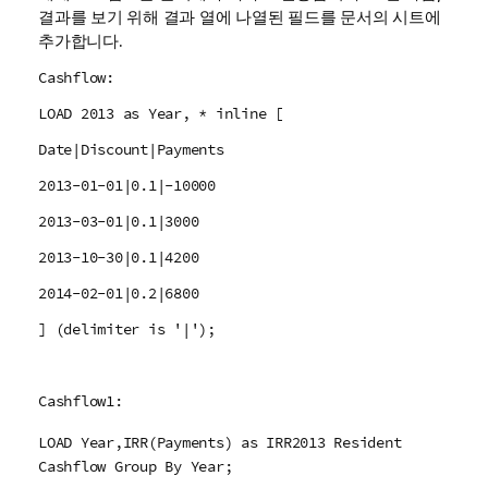
결과를 보기 위해 결과 열에 나열된 필드를 문서의 시트에
추가합니다.
Cashflow:
LOAD 2013 as Year, * inline [
Date|Discount|Payments
2013-01-01|0.1|-10000
2013-03-01|0.1|3000
2013-10-30|0.1|4200
2014-02-01|0.2|6800
] (delimiter is '|');
Cashflow1:
LOAD Year,IRR(Payments) as IRR2013 Resident
Cashflow Group By Year;