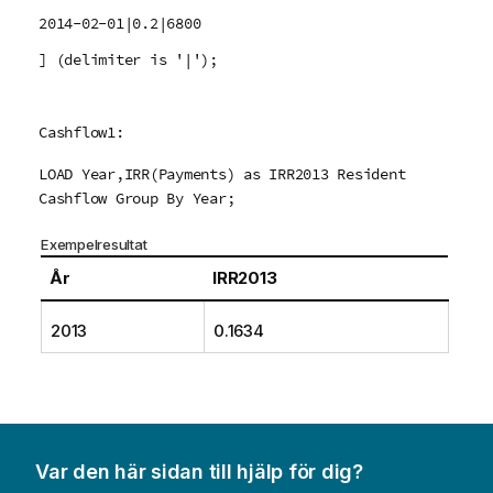
2014-02-01|0.2|6800
] (delimiter is '|');
Cashflow1:
LOAD Year,IRR(Payments) as IRR2013 Resident
Cashflow Group By Year;
Exempelresultat
År
IRR2013
2013
0.1634
Var den här sidan till hjälp för dig?