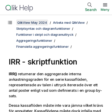
Search
Meny
QlikView May 2024
Arbeta med QlikView
Skriptsyntax och diagramfunktioner
Funktioner i skript och diagramuttryck
Aggregeringsfunktioner
Finansiella aggregeringsfunktioner
IRR - skriptfunktion
IRR()
returnerar den aggregerade interna
avkastningsgraden för en serie kassaflöden,
representerade av talen i uttryck itererade över ett
antal poster enligt vad som definierats i en
group by
-
sats.
Dessa kassaflöden måste inte vara jämna vilket krävs
för annuiteter. Kassaflödena måste dock infalla med