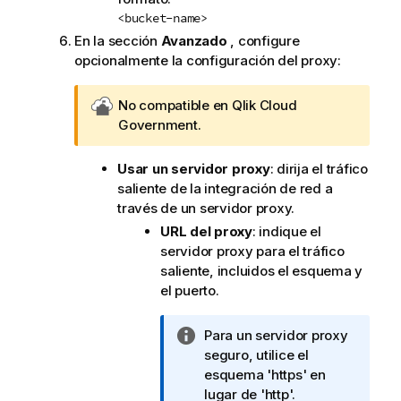
<bucket-name>
En la sección
Avanzado
, configure
opcionalmente la configuración del proxy:
G
No compatible en
Qlik Cloud
o
Government
.
v
n
Usar un servidor proxy
: dirija el tráfico
o
saliente de la integración de red a
t
través de un servidor proxy.
e
URL del proxy
: indique el
-
servidor proxy para el tráfico
n
saliente, incluidos el esquema y
o
el puerto.
t
-
N
Para un servidor proxy
i
o
seguro, utilice el
n
t
esquema 'https' en
a
lugar de 'http'.