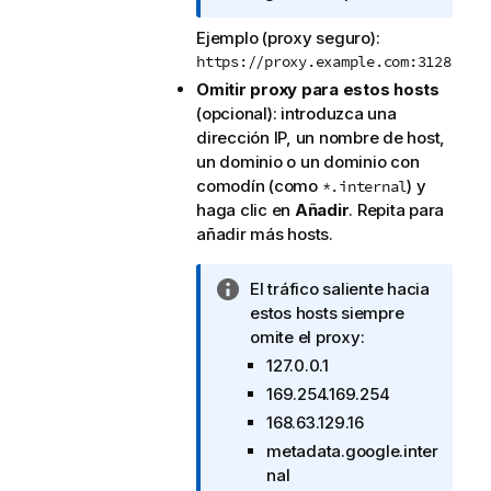
i
Ejemplo (proxy seguro):
n
https://proxy.example.com:3128
f
o
Omitir proxy para estos hosts
r
(opcional): introduzca una
m
dirección IP, un nombre de host,
a
un dominio o un dominio con
t
comodín (como
) y
*.internal
i
haga clic en
Añadir
. Repita para
v
añadir más hosts.
a
N
El tráfico saliente hacia
o
estos hosts siempre
t
omite el proxy:
a
127.0.0.1
i
169.254.169.254
n
168.63.129.16
f
metadata.google.inter
o
nal
r