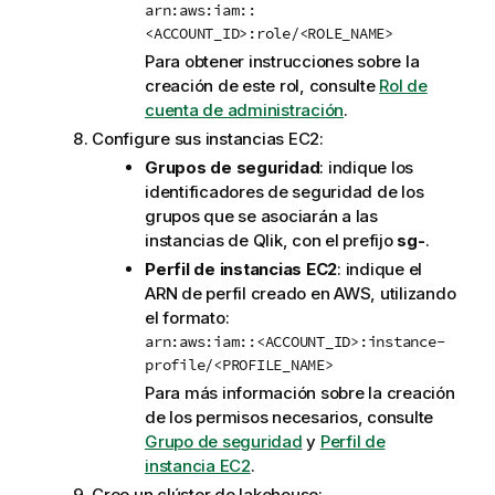
arn:aws:iam::
<ACCOUNT_ID>:role/<ROLE_NAME>
Para obtener instrucciones sobre la
creación de este rol, consulte
Rol de
cuenta de administración
.
Configure sus instancias EC2:
Grupos de seguridad
: indique los
identificadores de seguridad de los
grupos que se asociarán a las
instancias de
Qlik
, con el prefijo
sg-
.
Perfil de instancias EC2
: indique el
ARN de perfil creado en AWS, utilizando
el formato:
arn:aws:iam::<ACCOUNT_ID>:instance-
profile/<PROFILE_NAME>
Para más información sobre la creación
de los permisos necesarios, consulte
Grupo de seguridad
y
Perfil de
instancia EC2
.
Cree un clúster de lakehouse: