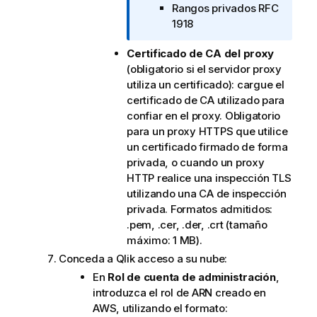
Rangos privados RFC
m
1918
a
t
Certificado de CA del proxy
i
(obligatorio si el servidor proxy
v
utiliza un certificado): cargue el
a
certificado de CA utilizado para
confiar en el proxy. Obligatorio
para un proxy HTTPS que utilice
un certificado firmado de forma
privada, o cuando un proxy
HTTP realice una inspección TLS
utilizando una CA de inspección
privada. Formatos admitidos:
.pem, .cer, .der, .crt (tamaño
máximo: 1 MB).
Conceda a
Qlik
acceso a su nube:
En
Rol de cuenta de administración
,
introduzca el rol de ARN creado en
AWS, utilizando el formato: