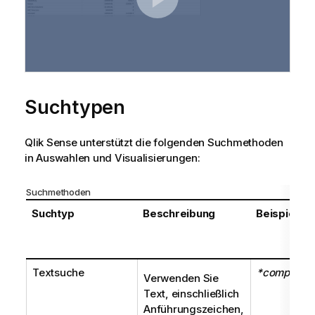
s
h
i
n
w
e
i
Suchtypen
s
Qlik Sense
unterstützt die folgenden Suchmethoden
in Auswahlen und Visualisierungen:
Suchmethoden
Suchtyp
Beschreibung
Beispiel
Textsuche
*company
Verwenden Sie
Text, einschließlich
Anführungszeichen,