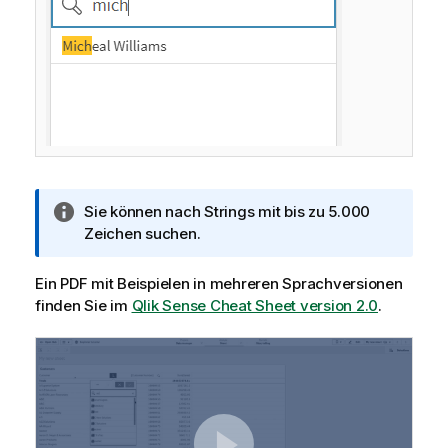
I
Sie können nach Strings mit bis zu 5.000
n
Zeichen suchen.
f
o
Ein PDF mit Beispielen in mehreren Sprachversionen
r
finden Sie im
Qlik Sense Cheat Sheet version 2.0
.
m
a
t
i
o
n