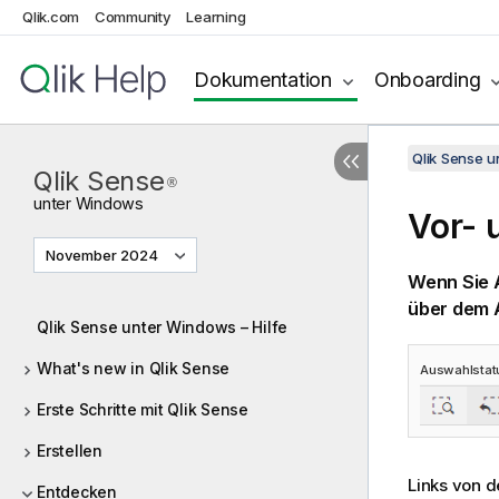
Qlik.com
Community
Learning
Dokumentation
Onboarding
Qlik Sense 
Qlik Sense
®
unter
Windows
Vor- 
November 2024
Wenn Sie A
über dem A
Qlik Sense unter Windows – Hilfe
What's new in Qlik Sense
Auswahlstatu
Erste Schritte mit Qlik Sense
Erstellen
Links von d
Entdecken