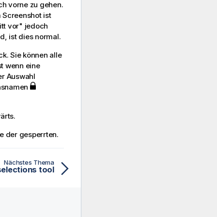
ch vorne zu gehen.
 Screenshot ist
itt vor" jedoch
, ist dies normal.
k. Sie können alle
st wenn eine
er Auswahl
onsnamen
ärts.
 der gesperrten.
Nächstes Thema
selections tool