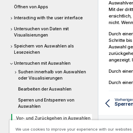
Auswahlverl
Öffnen von Apps
Mit der dri
ersichtlich
Interacting with the user interface
nicht. Wenn
Untersuchen von Daten mit
Durch einen
Visualisierungen
Schritte bi
Speichern von Auswahlen als
Auswahl ges
Lesezeichen
zurückgehe
angezeigt. 
Untersuchen mit Auswahlen
Durch einen
Suchen innerhalb von Auswahlen
oder Visualisierungen
Durch einen
Bearbeiten der Auswahlen
Vorherig
Sperren und Entsperren von
Auswahlen
Vor- und Zurückgehen in Auswahlen
We use cookies to improve your experience with our websites
Using the selections tool