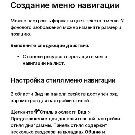
Создание меню навигации
ф
о
р
Можно настроить формат и цвет текста в меню. У
м
фонового изображения можно изменять размер и
а
позицию.
ц
Выполните следующие действия.
и
и
С панели ресурсов перетащите меню
навигации на лист.
Настройка стиля меню навигации
В области
Вид
на панели свойств доступен ряд
параметров для настройки стилей.
Щелкните
Стиль
в области
Вид
>
Представление
для дополнительной настройки
стиля диаграммы. Панель стиля содержит
несколько разделов на вкладках
Общие
и