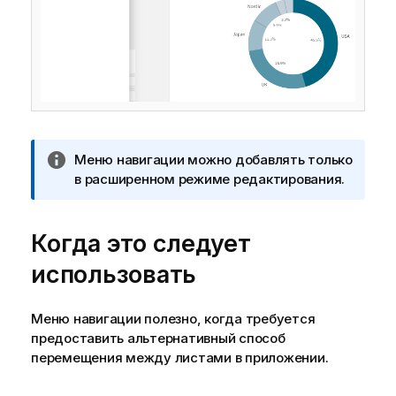
П
Меню навигации можно добавлять только
р
в расширенном режиме редактирования.
и
м
Когда это следует
е
ч
использовать
а
н
и
Меню навигации полезно, когда требуется
е
предоставить альтернативный способ
к
перемещения между листами в приложении.
и
н