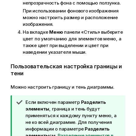
непрозрачность фона с помощью ползунка.
При использовании фонового изображения
можно настроить размер и расположение
изображения.
На вкладке
Меню
панели «Стиль» выберите
цвет по умолчанию для элементов меню, а
также цвет при выделении и цвет при
наведении указателя мыши.
Пользовательская настройка границы и
тени
Можно настроить границу и тень диаграммы.
П
Если включен параметр
Разделить
р
элементы
, граница и тень будут
и
применяться к каждому пункту меню, а
м
не ко всей диаграмме.
Для получения
е
информации о параметре
Разделить
ч
элементы
см.
Разделение элементов в