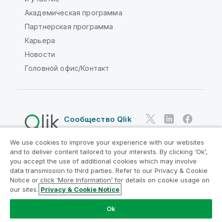
Академическая программа
Партнерская программа
Карьера
Новости
Головной офис/Контакт
Сообщество Qlik
We use cookies to improve your experience with our websites
Юридические соглашения
and to deliver content tailored to your interests. By clicking ‘Ok’,
Условия использования продуктов
you accept the use of additional cookies which may involve
data transmission to third parties. Refer to our Privacy & Cookie
Legal Policies
Юридические положения
Notice or click ‘More Information’ for details on cookie usage on
Условия использования
Товарные знаки
our sites.
Privacy & Cookie Notice
Do Not Share My Info
Ok
© QlikTech International AB, 1993-2026. Все права