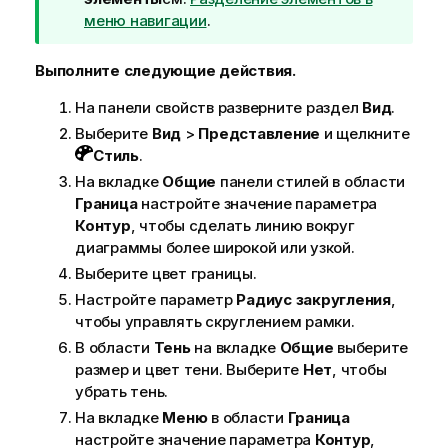
а
меню навигации
.
н
и
Выполните следующие действия.
е
На панели свойств разверните раздел
Вид
.
к
п
Выберите
Вид
>
Представление
и щелкните
о
Стиль
.
д
На вкладке
Общие
панели стилей в области
с
Граница
настройте значение параметра
к
Контур
, чтобы сделать линию вокруг
а
диаграммы более широкой или узкой.
з
Выберите цвет границы.
к
Настройте параметр
Радиус закругления
,
е
чтобы управлять скруглением рамки.
В области
Тень
на вкладке
Общие
выберите
размер и цвет тени. Выберите
Нет
, чтобы
убрать тень.
На вкладке
Меню
в области
Граница
настройте значение параметра
Контур
,