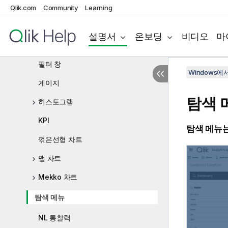
글머리 기호 차트
Qlik.com
Community
Learning
콤보 차트
설명서
온보딩
비디오
마
분포도
필터 창
Windows에서의
게이지
탐색 
히스토그램
KPI
탐색 메뉴는
꺾은선형 차트
맵 차트
Mekko 차트
탐색 메뉴
NL 통찰력