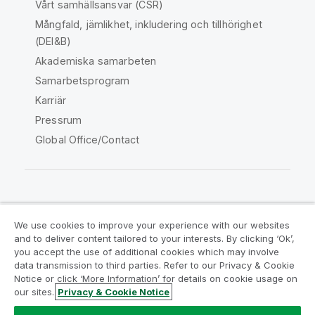
Vårt samhällsansvar (CSR)
Mångfald, jämlikhet, inkludering och tillhörighet
(DEI&B)
Akademiska samarbeten
Samarbetsprogram
Karriär
Pressrum
Global Office/Contact
Qlik Community
We use cookies to improve your experience with our websites
and to deliver content tailored to your interests. By clicking ‘Ok’,
Juridiska avtal
Produktvillkor
you accept the use of additional cookies which may involve
data transmission to third parties. Refer to our Privacy & Cookie
Legal Policies
Legal Policies
Notice or click ‘More Information’ for details on cookie usage on
Användningsvillkor
Varumärken
our sites.
Privacy & Cookie Notice
Do Not Share My Info