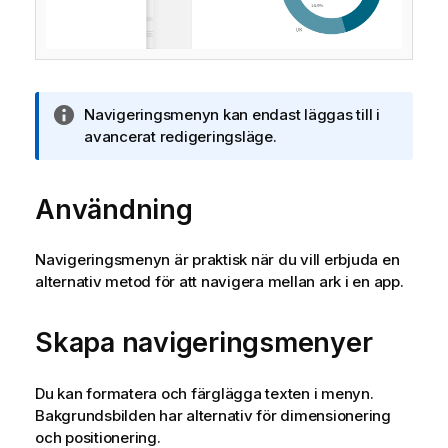
A
Navigeringsmenyn kan endast läggas till i
n
avancerat redigeringsläge.
t
e
Användning
c
k
n
Navigeringsmenyn är praktisk när du vill erbjuda en
i
alternativ metod för att navigera mellan ark i en app.
n
g
o
Skapa navigeringsmenyer
m
i
Du kan formatera och färglägga texten i menyn.
n
Bakgrundsbilden har alternativ för dimensionering
f
och positionering.
o