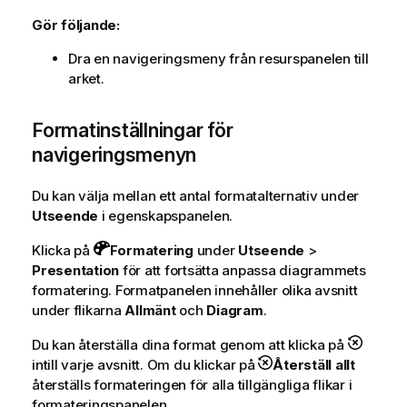
r
Gör följande:
m
a
Dra en navigeringsmeny från resurspanelen till
t
arket.
i
o
Formatinställningar för
n
navigeringsmenyn
Du kan välja mellan ett antal formatalternativ under
Utseende
i egenskapspanelen.
Klicka på
Formatering
under
Utseende
>
Presentation
för att fortsätta anpassa diagrammets
formatering. Formatpanelen innehåller olika avsnitt
under flikarna
Allmänt
och
Diagram
.
Du kan återställa dina format genom att klicka på
intill varje avsnitt. Om du klickar på
Återställ allt
återställs formateringen för alla tillgängliga flikar i
formateringspanelen.