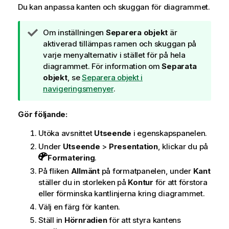
Du kan anpassa kanten och skuggan för diagrammet.
A
Om inställningen
Separera objekt
är
n
aktiverad tillämpas ramen och skuggan på
t
varje menyalternativ i stället för på hela
e
diagrammet.
För information om
Separata
c
objekt
, se
Separera objekt i
k
navigeringsmenyer
.
n
i
Gör följande:
n
Utöka avsnittet
Utseende
i egenskapspanelen.
g
o
Under
Utseende
>
Presentation
, klickar du på
m
Formatering
.
t
På fliken
Allmänt
på formatpanelen, under
Kant
i
ställer du in storleken på
Kontur
för att förstora
p
eller förminska kantlinjerna kring diagrammet.
s
Välj en färg för kanten.
Ställ in
Hörnradien
för att styra kantens