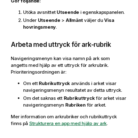
Gör följande:
Utöka avsnittet
Utseende
i egenskapspanelen.
Under
Utseende
>
Allmänt
väljer du
Visa
hovringsmeny
.
Arbeta med uttryck för ark-rubrik
Navigeringsmenyn kan visa namn på ark som
angetts med hjälp av ett uttryck för arkrubrik.
Prioriteringsordningen är:
Om ett
Rubrikuttryck
används i arket visar
navigeringsmenyn resultatet av detta uttryck.
Om det saknas ett
Rubrikuttryck
för arket visar
navigeringsmenyn
Rubriken
för arket.
Mer information om arkrubriker och rubrikuttryck
finns på
Strukturera en app med hjälp av ark
.