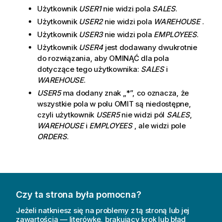
Użytkownik
USER1
nie widzi pola
SALES
.
Użytkownik
USER2
nie widzi pola
WAREHOUSE
.
Użytkownik
USER3
nie widzi pola
EMPLOYEES
.
Użytkownik
USER4
jest dodawany dwukrotnie
do rozwiązania, aby OMINĄĆ dla pola
dotyczące tego użytkownika:
SALES
i
WAREHOUSE
.
USER5
ma dodany znak „*”, co oznacza, że
wszystkie pola w polu OMIT są niedostępne,
czyli użytkownik
USER5
nie widzi pól
SALES
,
WAREHOUSE
i
EMPLOYEES
, ale widzi pole
ORDERS
.
Czy ta strona była pomocna?
Jeżeli natkniesz się na problemy z tą stroną lub jej
zawartością — literówkę, brakujący krok lub błąd