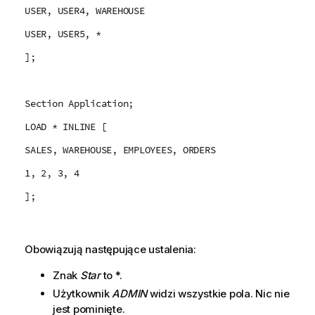
USER, USER4, WAREHOUSE
USER, USER5, *
];
Section Application;
LOAD * INLINE [
SALES, WAREHOUSE, EMPLOYEES, ORDERS
1, 2, 3, 4
];
Obowiązują następujące ustalenia:
Znak
Star
to *.
Użytkownik
ADMIN
widzi wszystkie pola. Nic nie
jest pominięte.