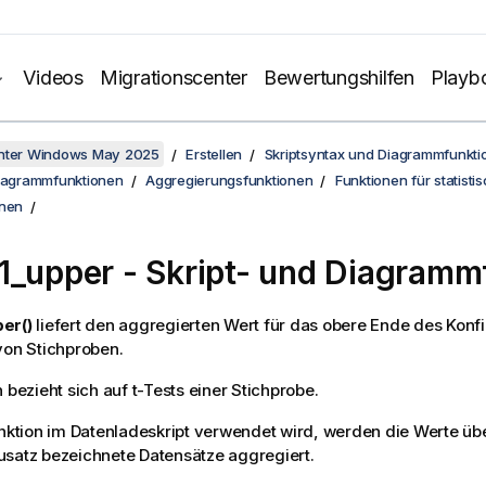
Videos
Migrationscenter
Bewertungshilfen
Playb
unter Windows May 2025
Erstellen
Skriptsyntax und Diagrammfunkti
Diagrammfunktionen
Aggregierungsfunktionen
Funktionen für statisti
onen
1_upper
- Skript- und Diagramm
er()
liefert den aggregierten Wert für das obere Ende des Konfi
von Stichproben.
 bezieht sich auf t-Tests einer Stichprobe.
unktion im Datenladeskript verwendet wird, werden die Werte ü
satz bezeichnete Datensätze aggregiert.