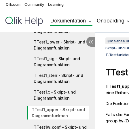
Qlik.com
Community
Learning
TTest1_df - Skript- und
Diagrammfunktion
Dokumentation
Onboarding
TTest1_dif - Skript- und
Diagrammfunktion
Qlik Sense 
TTest1_lower - Skript- und
Diagrammfunktion
Skript- und 
T-Testfunkti
TTest1_sig - Skript- und
Diagrammfunktion
TTest
TTest1_sterr - Skript- und
Diagrammfunktion
TTest1_upp
TTest1_t - Skript- und
eine Reihe 
Diagrammfunktion
Die Funktion
TTest1_upper - Skript- und
Falls die F
Diagrammfunktion
group by-Zu
TTest1w_conf - Skript- und