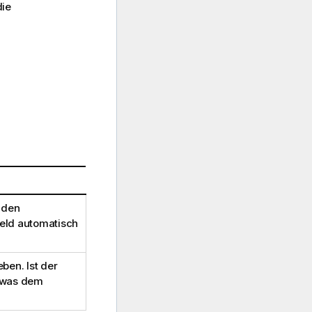
die
 den
eld automatisch
en. Ist der
, was dem