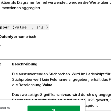
unktion als Diagrammformel verwendet, werden die Werte über 
mensionen aggregiert.
pper (
value [, sig]
)
Datentyp:
numerisch
:
t
Beschreibung
Die auszuwertenden Stichproben. Wird im Ladeskript für
Stichprobenwert kein Feldname angegeben, erhält das F
die Bezeichnung
Value
.
Das zweiseitige Signifikanzniveau wird durch
sig
angegeb
Parameter
sig
nicht definiert, wird er auf 0,025 gesetzt
gängigen Konfidenzintervall von 95 % entspricht.
 and to
Ok