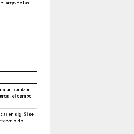
lo largo de las
iona un nombre
carga, el campo
icar en
sig
. Si se
ntervalo de