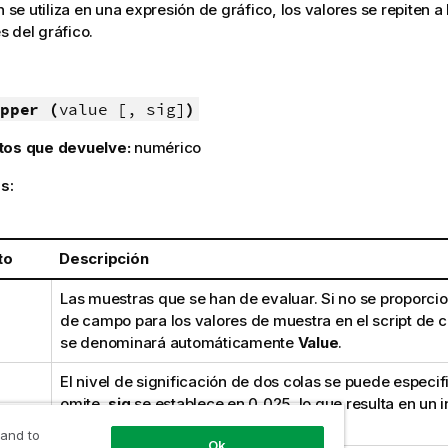
n se utiliza en una expresión de gráfico, los valores se repiten a 
 del gráfico.
pper (
value [, sig]
)
tos que devuelve:
numérico
s:
to
Descripción
Las muestras que se han de evaluar. Si no se proporc
de campo para los valores de muestra en el script de 
se denominará automáticamente
Value
.
El nivel de significación de dos colas se puede especif
omite,
sig
se establece en 0,025, lo que resulta en un i
confianza del 95%.
 and to
Ok