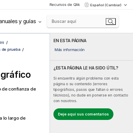
Recursos de Qlik
Español (Cambiar)
nuales y guías
EN ESTA PÁGINA
cos
s de prueba
Más información
¿ESTA PÁGINA LE HA SIDO ÚTIL?
 gráfico
Si encuentra algún problema con esta
página o su contenido (errores
o de confianza de
tipográficos, pasos que faltan o errores
técnicos), no dude en ponerse en contacto
con nosotros.
Deje aquí sus comentarios
a lo largo de