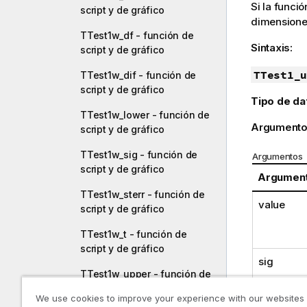
Si la funció
script y de gráfico
dimensiones
TTest1w_df - función de
Sintaxis:
script y de gráfico
TTest1_u
TTest1w_dif - función de
script y de gráfico
Tipo de da
TTest1w_lower - función de
Argumento
script y de gráfico
TTest1w_sig - función de
Argumentos
script y de gráfico
Argumen
TTest1w_sterr - función de
value
script y de gráfico
TTest1w_t - función de
script y de gráfico
sig
TTest1w_upper - función de
script y de gráfico
We use cookies to improve your experience with our websites