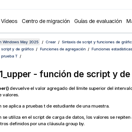
Vídeos
Centro de migración
Guías de evaluación
Ma
en Windows May 2025
Crear
Sintaxis de script y funciones de gráfi
script y de gráfico
Funciones de agregación
Funciones estadística
 prueba T
1_upper
- función de script y de
er()
devuelve el valor agregado del límite superior del interval
e valores.
n se aplica a pruebas t de estudiante de una muestra.
n se utiliza en el script de carga de datos, los valores se repiten 
stros definidos por una cláusula group by.