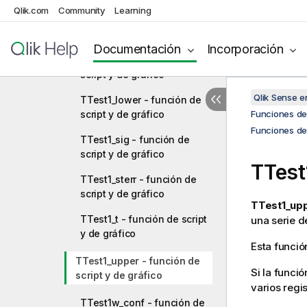
Qlik.com
Community
Learning
TTest1_df - función de
script y de gráfico
Documentación
Incorporación
TTest1_dif - función de
script y de gráfico
Qlik Sense 
TTest1_lower - función de
script y de gráfico
Funciones de 
Funciones de
TTest1_sig - función de
script y de gráfico
TTest
TTest1_sterr - función de
script y de gráfico
TTest1_upp
TTest1_t - función de script
una serie d
y de gráfico
Esta funció
TTest1_upper - función de
Si la funció
script y de gráfico
varios regi
TTest1w_conf - función de