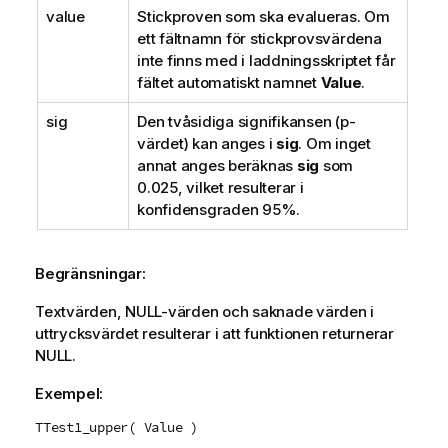
value
Stickproven som ska evalueras. Om
ett fältnamn för stickprovsvärdena
inte finns med i laddningsskriptet får
fältet automatiskt namnet
Value
.
sig
Den tvåsidiga signifikansen (p-
värdet) kan anges i
sig
. Om inget
annat anges beräknas
sig
som
0.025, vilket resulterar i
konfidensgraden 95%.
Begränsningar:
Textvärden,
NULL
-värden och saknade värden i
uttrycksvärdet resulterar i att funktionen returnerar
NULL
.
Exempel:
TTest1_upper( Value )