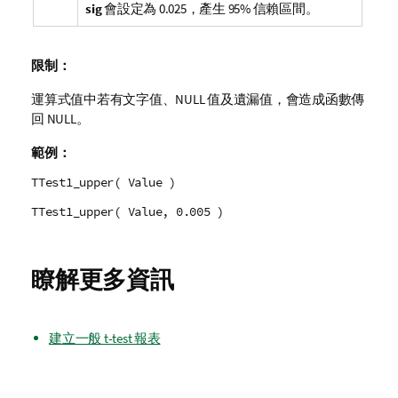
sig
會設定為 0.025，產生 95% 信賴區間。
限制：
運算式值中若有文字值、
NULL
值及遺漏值，會造成函數傳
回
NULL
。
範例：
TTest1_upper( Value )
TTest1_upper( Value, 0.005 )
瞭解更多資訊
建立一般 t-test 報表