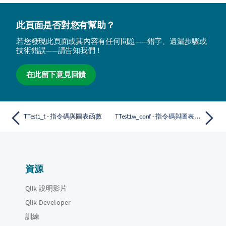
此頁面是否對您有幫助？
若您發現此頁面或其內容有任何問題——錯字、遺漏步驟或
技術錯誤——請告知我們！
在此留下意見回饋
TTest1_t - 指令碼與圖表函數
TTest1w_conf - 指令碼與圖表函數
資源
Qlik 說明影片
Qlik Developer
訓練