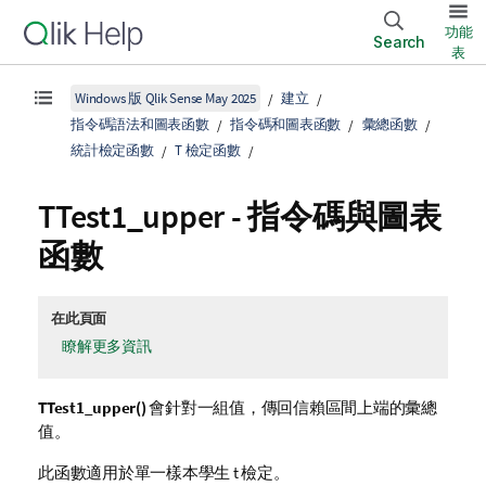
功能
Search
表
Windows 版 Qlik Sense May 2025
建立
指令碼語法和圖表函數
指令碼和圖表函數
彙總函數
統計檢定函數
T 檢定函數
TTest1_upper
- 指令碼與圖表
函數
在此頁面
瞭解更多資訊
TTest1_upper()
會針對一組值，傳回信賴區間上端的彙總
值。
此函數適用於單一樣本學生 t 檢定。