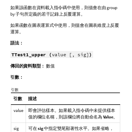
如果該函數在資料載入指令碼中使用，則值會在由 group
by 子句所定義的若干記錄上反覆運算。
如果函數在圖表運算式中使用，則值會在圖表維度上反覆
運算。
語法：
TTest1_upper (
value [, sig]
)
傳回的資料類型：
數值
引數：
引數
引數
描述
value
即會評估樣本。如果載入指令碼中未提供樣本
值的欄位名稱，則該欄位將自動命名為
Value
。
sig
可在
sig
中指定雙尾顯著性水平。如果省略，