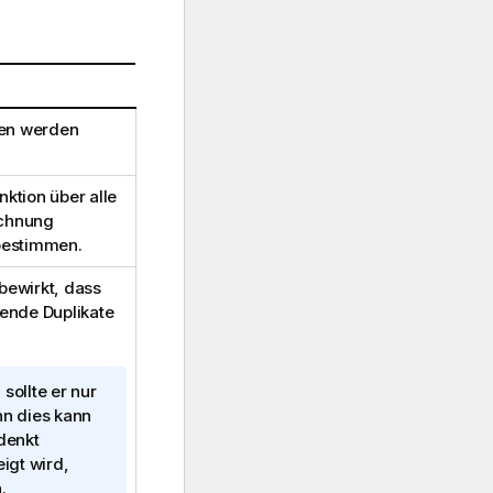
sen werden
ktion über alle
echnung
bestimmen.
bewirkt, dass
ende Duplikate
 sollte er nur
nn dies kann
denkt
igt wird,
.