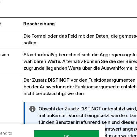
:
t
Beschreibung
Die Formel oder das Feld mit den Daten, die gemes
sollen.
sion
Standardmäßig berechnet sich die Aggregierungsfun
wählbaren Werte. Alternativ können Sie die der Ber
zugrunde liegenden Werte über die Auswahlformel 
Der Zusatz
DISTINCT
vor den Funktionsargumenten 
bei der Auswertung der Funktionsargumente entsteh
nicht berücksichtigt werden.
I
Obwohl der Zusatz
DISTINCT
unterstützt wird,
n
mit äußerster Vorsicht eingesetzt werden. De
f
für den Benutzer irreführend sein und dieser 
o
möglicherweise, dass ein Gesamtwert angeze
 and to
r
obwohl bestimmte Daten ausgelassen wurden
Ok