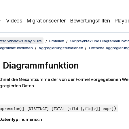
Videos
Migrationscenter
Bewertungshilfen
Playb
unter Windows May 2025
Erstellen
Skriptsyntax und Diagrammfunkti
Diagrammfunktionen
Aggregierungsfunktionen
Einfache Aggregierung
 Diagrammfunktion
chnet die Gesamtsumme der von der Formel vorgegebenen Wer
gregierten Daten.
)
xpression}] [DISTINCT] [TOTAL [<fld {,fld}>]] expr]
Datentyp:
numerisch