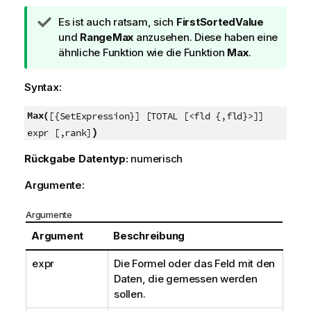
T
Es ist auch ratsam, sich
FirstSortedValue
i
und
RangeMax
anzusehen. Diese haben eine
p
ähnliche Funktion wie die Funktion
Max
.
p
h
Syntax:
i
n
Max(
[{SetExpression}] [TOTAL [<fld {,fld}>]]
w
)
expr [,rank]
e
Rückgabe Datentyp:
numerisch
i
s
Argumente:
Argumente
Argument
Beschreibung
expr
Die Formel oder das Feld mit den
Daten, die gemessen werden
sollen.