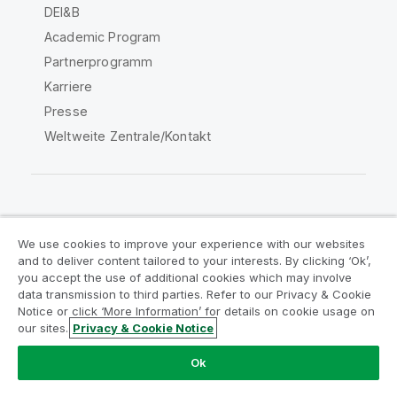
DEI&B
Academic Program
Partnerprogramm
Karriere
Presse
Weltweite Zentrale/Kontakt
Qlik Community
We use cookies to improve your experience with our websites
and to deliver content tailored to your interests. By clicking ‘Ok’,
Rechtliche Vereinbarungen
you accept the use of additional cookies which may involve
data transmission to third parties. Refer to our Privacy & Cookie
Produktbedingungen
Legal Policies
Notice or click ‘More Information’ for details on cookie usage on
Legal Policies
Benutzungsbedingungen
our sites.
Privacy & Cookie Notice
Marken
Do Not Share My Info
Ok
Copyright © 1993-2026 QlikTech International AB. Alle
Rechte vorbehalten.