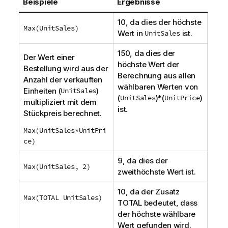
Beispiele
Ergebnisse
10, da dies der höchste
Max(
UnitSales
)
Wert in
UnitSales
ist.
150, da dies der
Der Wert einer
höchste Wert der
Bestellung wird aus der
Berechnung aus allen
Anzahl der verkauften
wählbaren Werten von
Einheiten (
UnitSales
)
(
UnitSales
)*(
UnitPrice
)
multipliziert mit dem
ist.
Stückpreis berechnet.
Max(UnitSales*UnitPri
ce)
9, da dies der
Max(UnitSales, 2)
zweithöchste Wert ist.
10, da der Zusatz
Max(TOTAL UnitSales)
TOTAL
bedeutet, dass
der höchste wählbare
Wert gefunden wird,