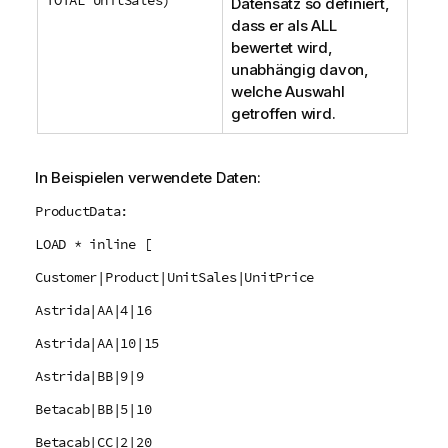
TOTAL UnitSales)
Datensatz so definiert,
dass er als
ALL
bewertet wird,
unabhängig davon,
welche Auswahl
getroffen wird.
In Beispielen verwendete Daten:
ProductData:
LOAD * inline [
Customer|Product|UnitSales|UnitPrice
Astrida|AA|4|16
Astrida|AA|10|15
Astrida|BB|9|9
Betacab|BB|5|10
Betacab|CC|2|20