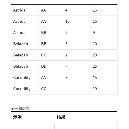
Astrida
AA
4
16
Astrida
AA
10
15
Astrida
BB
9
9
Betacab
BB
5
10
Betacab
CC
2
20
Betacab
DD
-
25
Canutility
AA
8
15
Canutility
CC
-
19
示例和结果
示例
结果