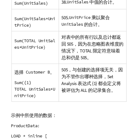
38.
UnitSales
中值的合计。
Sum(UnitSales)
505.
UnitPrice
乘以聚合
Sum(UnitSales*Uni
UnitSales
的合计。
tPrice)
对表中的所有行以及总计都返
Sum(TOTAL UnitSal
回 505，因为在忽略图表维度的
es*UnitPrice)
情况下，
TOTAL
限定符意味着
总和仍是 505。
505，与创建的选择项无关，因
选择
Customer B
。
为不管作出哪种选择，
Set
Sum({1}
Analysis
表达式 {1} 都会定义将
TOTAL UnitSales*U
被评估为
ALL
的记录集合。
nitPrice)
示例中所使用的数据：
ProductData:
LOAD * inline [