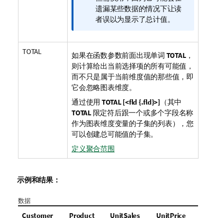
注
遗漏某些数据的情况下让读
释
者误以为显示了总计值。
TOTAL
如果在函数参数前面出现单词
TOTAL
，
则计算给出当前选择项的所有可能值，
而不只是属于当前维度值的那些值，即
它会忽略图表维度。
通过使用
TOTAL [<fld {.fld}>]
（其中
TOTAL
限定符后跟一个或多个字段名称
作为图表维度变量的子集的列表），您
可以创建总可能值的子集。
定义聚合范围
示例和结果：
数据
Customer
Product
UnitSales
UnitPrice