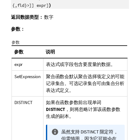
)
{,fld}>]] expr]
返回数据类型：
数字
参数：
参数
参数
说明
expr
表达式或字段包含要度量的数据。
SetExpression
聚合函数会默认聚合选择项定义的可能
记录集合。可选记录集合可由集合分析
表达式定义。
DISTINCT
如果在函数参数前出现单词
DISTINCT
，则将忽略计算该函数参数
生成的副本。
信
虽然支持
DISTINCT
限定符，
息
但需慎用，因为它可能会在