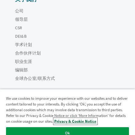
公司
领导层
CSR
DEI&B
学术计划
合作伙伴计划
职业生涯
编辑部
全球办公室/联系方式
We use cookies to improve your experience with our websites and to deliver
content tailored to your interests. By clicking ‘Ok’, you accept the use of
Qlik 社区
additional cookies which may involve data transmission to third parties.
Refer to our Privacy & Cookie Notice or click ‘More Information’ for details
on cookie usage on our sites.
Privacy & Cookie Notice
法律协议
产品条款
Legal Policies
法律条规
Ok
使用条款
商标
Do Not Share My Info