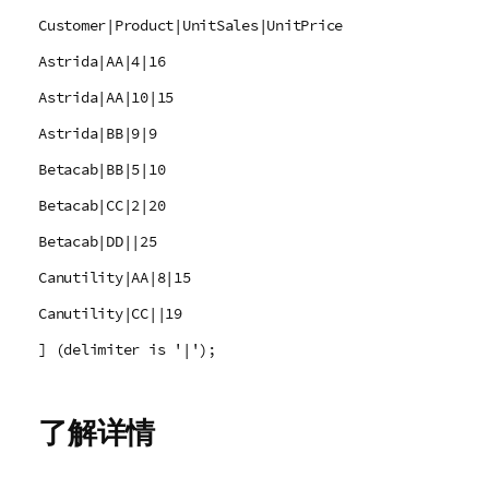
Customer|Product|UnitSales|UnitPrice
Astrida|AA|4|16
Astrida|AA|10|15
Astrida|BB|9|9
Betacab|BB|5|10
Betacab|CC|2|20
Betacab|DD||25
Canutility|AA|8|15
Canutility|CC||19
] (delimiter is '|');
了解详情