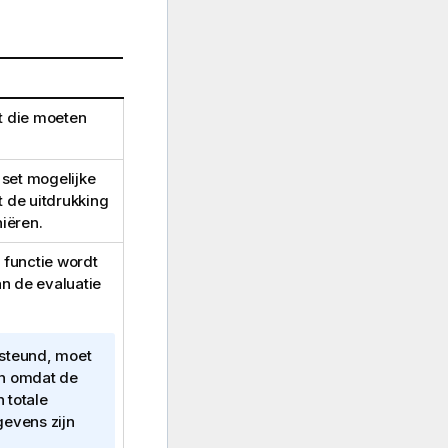
t die moeten
set mogelijke
t de uitdrukking
niëren.
functie wordt
an de evaluatie
steund, moet
van omdat de
 totale
evens zijn