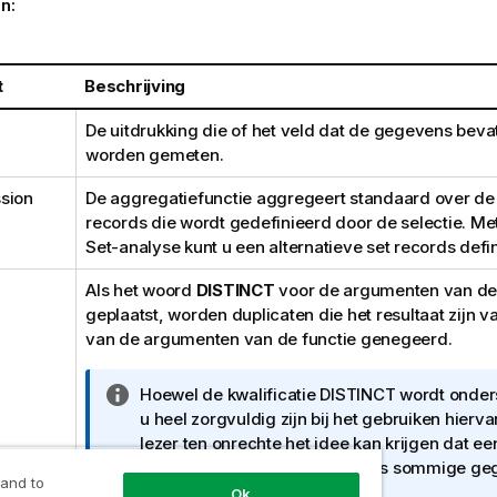
n:
t
Beschrijving
De uitdrukking die of het veld dat de gegevens beva
worden gemeten.
sion
De aggregatiefunctie aggregeert standaard over de 
records die wordt gedefinieerd door de selectie. Me
Set-analyse kunt u een alternatieve set records defi
Als het woord
DISTINCT
voor de argumenten van de 
geplaatst, worden duplicaten die het resultaat zijn v
van de argumenten van de functie genegeerd.
I
Hoewel de kwalificatie
DISTINCT
wordt onder
n
u heel zorgvuldig zijn bij het gebruiken hier
f
lezer ten onrechte het idee kan krijgen dat een
o
waarde wordt weergegeven als sommige geg
 and to
r
weggelaten.
Ok