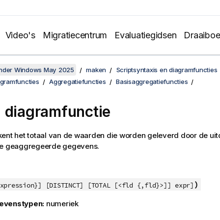
Video's
Migratiecentrum
Evaluatiegidsen
Draaibo
onder Windows May 2025
maken
Scriptsyntaxis en diagramfuncties
agramfuncties
Aggregatiefuncties
Basisaggregatiefuncties
 diagramfunctie
ent het totaal van de waarden die worden geleverd door de uit
de geaggregeerde gegevens.
)
xpression}] [DISTINCT] [TOTAL [<fld {,fld}>]] expr]
evenstypen:
numeriek