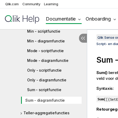
diagramfunctie
Qlik.com
Community
Learning
Max - scriptfunctie
Documentatie
Onboarding
Max - diagramfunctie
Min - scriptfunctie
Qlik Sense 
Min - diagramfunctie
Script- en di
Mode - scriptfunctie
Sum
-
Mode - diagramfunctie
Only - scriptfunctie
Sum()
berek
veld voor 
Only - diagramfunctie
Syntaxis:
Sum - scriptfunctie
Sum(
[{SetE
Sum - diagramfunctie
Retourgeg
Teller-aggregatiefuncties