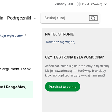
Zasoby Qlik
Polski (Zmień)
ia
Podręczniki
NA TEJ STRONIE
unkcje wykresów
Dowiedz się więcej
CZY TA STRONA BYŁA POMOCNA?
Jeżeli natkniesz się na problemy z tą stroną
ie argumentu
rank
lub jej zawartością — literówkę, brakujący
krok lub błąd techniczny — daj nam znać!
Przekaż tu opinię
ue
i
RangeMax
,