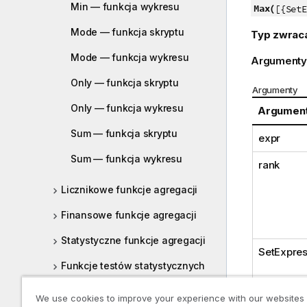
ó
Min — funkcja wykresu
Max(
[{SetE
w
Mode — funkcja skryptu
Typ zwrac
k
a
Mode — funkcja wykresu
Argumenty
Only — funkcja skryptu
Argumenty
Only — funkcja wykresu
Argumen
Sum — funkcja skryptu
expr
Sum — funkcja wykresu
rank
Licznikowe funkcje agregacji
Finansowe funkcje agregacji
Statystyczne funkcje agregacji
SetExpres
Funkcje testów statystycznych
Funkcje agregacji dla ciągów
We use cookies to improve your experience with our websites
znaków