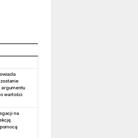
powiada
zostanie
a argumentu
o wartości
egacji na
ekcję.
a pomocą