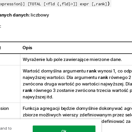
)
xpression}] [TOTAL [<fld {,fld}>]] expr [,rank]
anych danych:
liczbowy
:
t
Opis
Wyrażenie lub pole zawierające mierzone dane.
Wartość domyślna argumentu
rank
wynosi 1, co od
najwyższej wartości. Dla argumentu
rank
równego 2 
zwrócona druga wartość po wartości najwyższej. Dl
rank
równego 3 zostanie zwrócona trzecia wartość p
najwyższej itd.
sion
Funkcja agregacji będzie domyślnie dokonywać agr
zbiorze możliwych wierszy zdefiniowanym przez sel
Alternatywny zestaw wierszy można zdefiniować z
wyrażenia analizy zestawów.
 and to
Ok