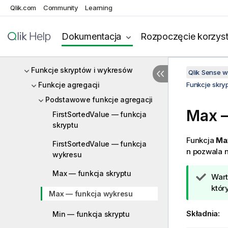
Qlik.com
Community
Learning
Wyrażenia skryptu
Wyrażenia wykresu
Dokumentacja
Rozpoczęcie korzyst
Operatory
Funkcje skryptów i wykresów
Qlik Sense 
Funkcje agregacji
Funkcje skry
Podstawowe funkcje agregacji
Max
—
FirstSortedValue — funkcja
skryptu
Funkcja
Max
FirstSortedValue — funkcja
n
pozwala na
wykresu
Max — funkcja skryptu
W
Wart
s
któr
Max — funkcja wykresu
k
a
Składnia:
Min — funkcja skryptu
z