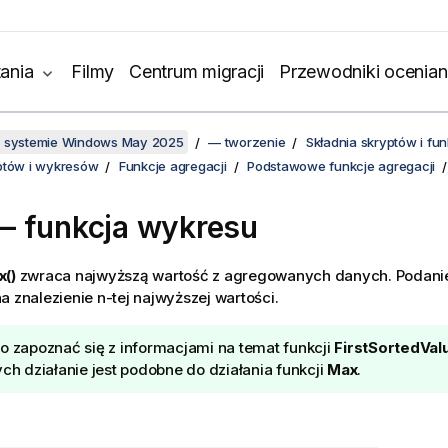
ania
Filmy
Centrum migracji
Przewodniki ocenian
w systemie Windows May 2025
— tworzenie
Składnia skryptów i f
ptów i wykresów
Funkcje agregacji
Podstawowe funkcje agregacji
 funkcja wykresu
()
zwraca najwyższą wartość z agregowanych danych. Podan
 znalezienie n-tej najwyższej wartości.
o zapoznać się z informacjami na temat funkcji
FirstSortedVal
ych działanie jest podobne do działania funkcji
Max
.