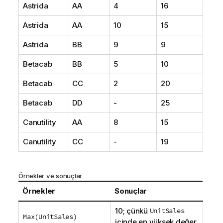
Astrida
AA
4
16
Astrida
AA
10
15
Astrida
BB
9
9
Betacab
BB
5
10
Betacab
CC
2
20
Betacab
DD
-
25
Canutility
AA
8
15
Canutility
CC
-
19
Örnekler ve sonuçlar
Örnekler
Sonuçlar
10; çünkü
UnitSales
Max(
UnitSales
)
içinde en yüksek değer