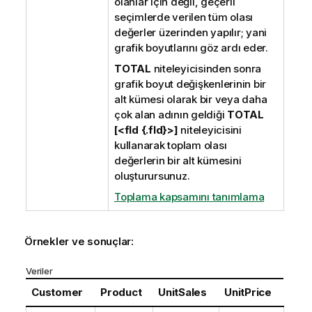
olanlar için değil, geçerli
seçimlerde verilen tüm olası
değerler üzerinden yapılır; yani
grafik boyutlarını göz ardı eder.
TOTAL
niteleyicisinden sonra
grafik boyut değişkenlerinin bir
alt kümesi olarak bir veya daha
çok alan adının geldiği
TOTAL
[<fld {.fld}>]
niteleyicisini
kullanarak toplam olası
değerlerin bir alt kümesini
oluşturursunuz.
Toplama kapsamını tanımlama
Örnekler ve sonuçlar:
Veriler
Customer
Product
UnitSales
UnitPrice