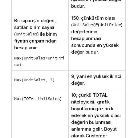
budur.
150; çünkü tüm olası
Bir siparişin değeri,
(
UnitSales
)*(
UnitPrice
)
satılan birim sayısı
değerlerinin
(
UnitSales
) ile birim
hesaplanması
fiyatın çarpımından
sonucunda en yüksek
hesaplanır.
değer budur.
Max(UnitSales*UnitPri
ce)
9; yani en yüksek ikinci
Max(UnitSales, 2)
değer.
10; çünkü
TOTAL
Max(TOTAL UnitSales)
niteleyicisi, grafik
boyutlarını göz ardı
ederek en yüksek olası
değerin bulunması
anlamına gelir. Boyut
olarak
Customer