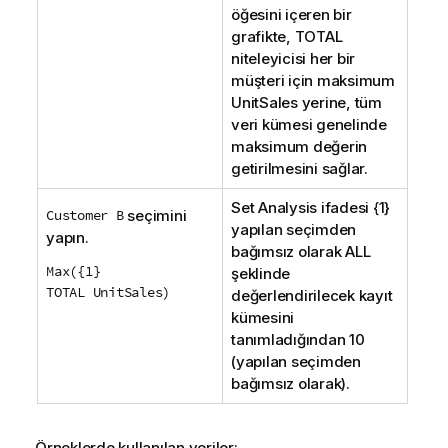
öğesini içeren bir
grafikte,
TOTAL
niteleyicisi her bir
müşteri için maksimum
UnitSales
yerine, tüm
veri kümesi genelinde
maksimum değerin
getirilmesini sağlar.
Set Analysis
ifadesi {1}
Customer B
seçimini
yapılan seçimden
yapın.
bağımsız olarak
ALL
Max({1}
şeklinde
TOTAL UnitSales)
değerlendirilecek kayıt
kümesini
tanımladığından 10
(yapılan seçimden
bağımsız olarak).
Örneklerde kullanılan veriler: