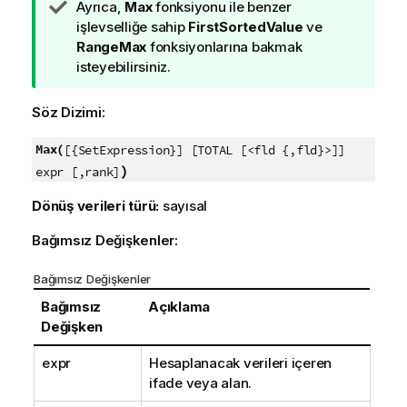
İ
Ayrıca,
Max
fonksiyonu ile benzer
p
işlevselliğe sahip
FirstSortedValue
ve
u
RangeMax
fonksiyonlarına bakmak
c
isteyebilirsiniz.
u
n
Söz Dizimi:
o
t
Max(
[{SetExpression}] [TOTAL [<fld {,fld}>]]
u
)
expr [,rank]
Dönüş verileri türü:
sayısal
Bağımsız Değişkenler:
Bağımsız Değişkenler
Bağımsız
Açıklama
Değişken
expr
Hesaplanacak verileri içeren
ifade veya alan.