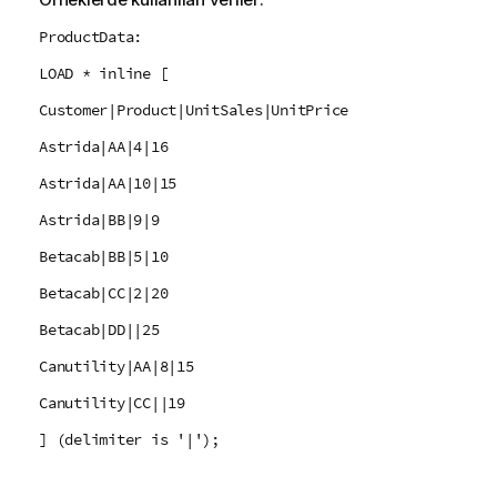
ProductData:
LOAD * inline [
Customer|Product|UnitSales|UnitPrice
Astrida|AA|4|16
Astrida|AA|10|15
Astrida|BB|9|9
Betacab|BB|5|10
Betacab|CC|2|20
Betacab|DD||25
Canutility|AA|8|15
Canutility|CC||19
] (delimiter is '|');