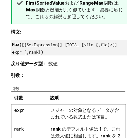
ヒ
FirstSortedValue
および
RangeMax
関数は、
ン
Max
関数と機能がよく似ています。必要に応じ
ト
て、これらの解説も参照してください。
メ
モ
構文:
Max(
[{SetExpression}] [TOTAL [<fld {,fld}>]]
)
expr [,rank]
戻り値データ型：
数値
引数：
引数
引数
説明
expr
メジャーの対象となるデータが含
まれている数式または項目。
rank
rank
のデフォルト値は 1 で、これ
は最大値に相当します。
rank
を 2