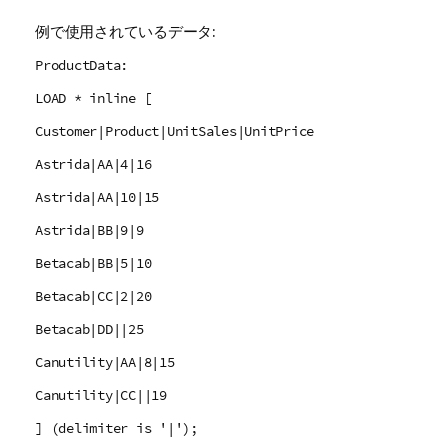
例で使用されているデータ:
ProductData:
LOAD * inline [
Customer|Product|UnitSales|UnitPrice
Astrida|AA|4|16
Astrida|AA|10|15
Astrida|BB|9|9
Betacab|BB|5|10
Betacab|CC|2|20
Betacab|DD||25
Canutility|AA|8|15
Canutility|CC||19
] (delimiter is '|');