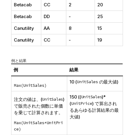
Betacab
CC
2
20
Betacab
DD
-
25
Canutility
AA
8
15
Canutility
CC
-
19
例と結果
例
結果
10 (
UnitSales
の最大値)
Max(
UnitSales
)
150 ((
UnitSales
)*
注文の値は、(
UnitSales
)
(
UnitPrice
) で算出され
で販売された個数に単価
るあらゆる計算結果の最
を乗じて計算されます。
大値)
Max(UnitSales*UnitPri
ce)