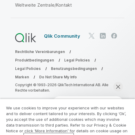
Weltweite Zentrale/Kontakt
Qlik Community
Rechtliche Vereinbarungen
Produktbedingungen
Legal Policies
Legal Policies
Benutzungsbedingungen
Marken
Do Not Share My Info
Copyright © 1993-2026 QlikTech International AB. Alle
Rechte vorbehalten.
We use cookies to improve your experience with our websites
Nehmen Sie am Analyse-
and to deliver content tailored to your interests. By clicking ‘Ok’,
Modernisierungsprogramm teil
you accept the use of additional cookies which may involve
data transmission to third parties. Refer to our Privacy & Cookie
Notice or click ‘More Information’ for details on cookie usage on
Modernisieren Sie mit dem Analyse-