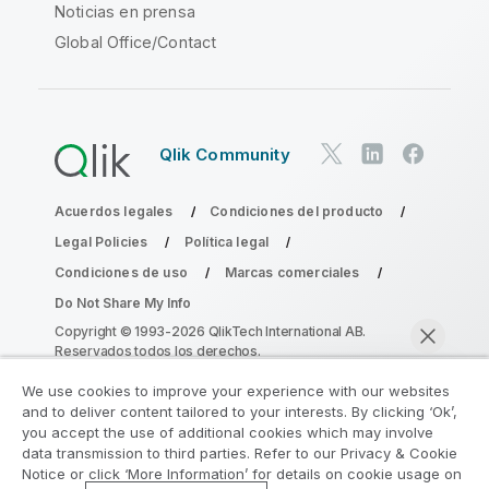
Noticias en prensa
Global Office/Contact
Qlik Community
Acuerdos legales
Condiciones del producto
Legal Policies
Política legal
Condiciones de uso
Marcas comerciales
Do Not Share My Info
Copyright © 1993-2026 QlikTech International AB.
Reservados todos los derechos.
We use cookies to improve your experience with our websites
and to deliver content tailored to your interests. By clicking ‘Ok’,
Únase al Programa de modernización de
you accept the use of additional cookies which may involve
data transmission to third parties. Refer to our Privacy & Cookie
la analítica
Notice or click ‘More Information’ for details on cookie usage on