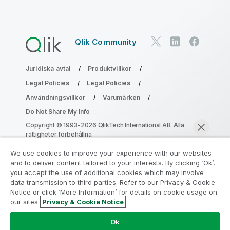
Qlik Community
Juridiska avtal
Produktvillkor
Legal Policies
Legal Policies
Användningsvillkor
Varumärken
Do Not Share My Info
Copyright © 1993-2026 QlikTech International AB. Alla
rättigheter förbehållna.
We use cookies to improve your experience with our websites
and to deliver content tailored to your interests. By clicking ‘Ok’,
Gå med i programmet Analytics
you accept the use of additional cookies which may involve
data transmission to third parties. Refer to our Privacy & Cookie
Modernization
Notice or click ‘More Information’ for details on cookie usage on
our sites.
Privacy & Cookie Notice
Modernisera utan att kompromissa med dina värdefulla
Chatta nu
QlikView-appar med programmet för
Ok
analysmodernisering.
Klicka här
för mer information eller