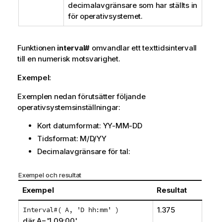
decimalavgränsare som har ställts in
för operativsystemet.
Funktionen
interval#
omvandlar ett texttidsintervall
till en numerisk motsvarighet.
Exempel:
Exemplen nedan förutsätter följande
operativsystemsinställningar:
Kort datumformat:
YY-MM-DD
Tidsformat:
M/D/YY
Decimalavgränsare för tal:
Exempel och resultat
Exempel
Resultat
Interval#( A, 'D hh:mm' )
1.375
där A='1 09:00'