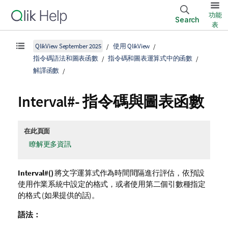
功能
Search
表
QlikView September 2025
使用 QlikView
指令碼語法和圖表函數
指令碼和圖表運算式中的函數
解譯函數
Interval#- 指令碼與圖表函數
在此頁面
瞭解更多資訊
Interval#()
將文字運算式作為時間間隔進行評估，依預設
使用作業系統中設定的格式，或者使用第二個引數種指定
的格式 (如果提供的話)。
語法：