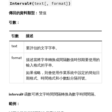
Interval#(
text[, format]
)
傳回的資料類型：
雙值
引數：
引數
描述
text
要評估的文字字串。
format
描述當將字串轉換成間隔數值時預期要使用的
輸入格式的字串。
如果省略，則會使用作業系統中設定的簡短日
期格式、時間格式和小數點分隔符號。
interval#
函數可將文字時間間隔轉換為數字時間間隔。
範例：