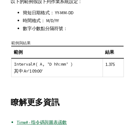
以下的範例假設下列作業系統設定：
簡短日期格式：
YY-MM-DD
時間格式：
M/D/YY
數字小數點分隔符號：
範例與結果
範例
結果
Interval#( A, 'D hh:mm' )
1.375
其中 A='1 09:00'
瞭解更多資訊
Time# - 指令碼與圖表函數