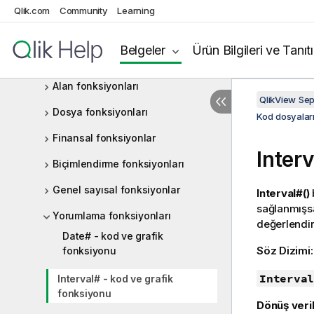
Tarih ve saat fonksiyonları
Qlik.com
Community
Learning
Belge fonksiyonları
Belgeler
Ürün Bilgileri ve Tanıt
Üstel ve logaritmik fonksiyonlar
Alan fonksiyonları
QlikView Se
Dosya fonksiyonları
Kod dosyaları
Finansal fonksiyonlar
Inter
Biçimlendirme fonksiyonları
Genel sayısal fonksiyonlar
Interval#()
sağlanmışsa
Yorumlama fonksiyonları
değerlendiri
Date# - kod ve grafik
Söz Dizimi
fonksiyonu
Interval
Interval# - kod ve grafik
fonksiyonu
Dönüş veril