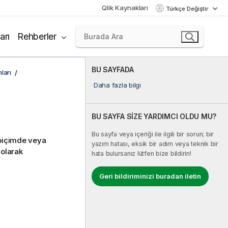
Qlik Kaynakları
Türkçe Değiştir
arı
Rehberler
BU SAYFADA
ları
Daha fazla bilgi
BU SAYFA SİZE YARDIMCI OLDU MU?
Bu sayfa veya içeriği ile ilgili bir sorun; bir
ı biçimde veya
yazım hatası, eksik bir adım veya teknik bir
 olarak
hata bulursanız lütfen bize bildirin!
Geri bildiriminizi buradan iletin