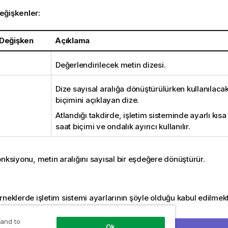
eğişkenler:
 Değişken
Açıklama
Değerlendirilecek metin dizesi.
Dize sayısal aralığa dönüştürülürken kullanılaca
biçimini açıklayan dize.
Atlandığı takdirde, işletim sisteminde ayarlı kısa 
saat biçimi ve ondalık ayırıcı kullanılır.
nksiyonu, metin aralığını sayısal bir eşdeğere dönüştürür.
rneklerde işletim sistemi ayarlarının şöyle olduğu kabul edilmekt
arih biçimi:
YY-MM-DD
 and to
Ok