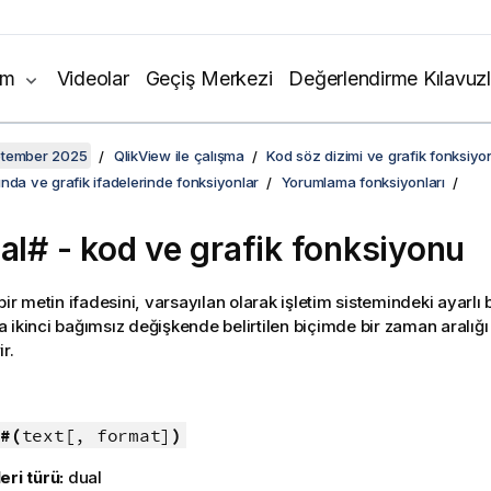
ım
Videolar
Geçiş Merkezi
Değerlendirme Kılavuzl
ptember 2025
QlikView ile çalışma
Kod söz dizimi ve grafik fonksiyon
nda ve grafik ifadelerinde fonksiyonlar
Yorumlama fonksiyonları
val# - kod ve grafik fonksiyonu
bir metin ifadesini, varsayılan olarak işletim sistemindeki ayarl
 ikinci bağımsız değişkende belirtilen biçimde bir zaman aralığı
r.
:
#(
text[, format]
)
eri türü:
dual