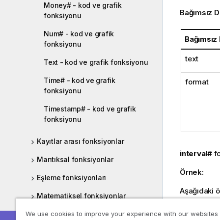
Money# - kod ve grafik
Bağımsız D
fonksiyonu
Num# - kod ve grafik
Bağımsız
fonksiyonu
text
Text - kod ve grafik fonksiyonu
Time# - kod ve grafik
format
fonksiyonu
Timestamp# - kod ve grafik
fonksiyonu
Kayıtlar arası fonksiyonlar
interval#
fo
Mantıksal fonksiyonlar
Örnek:
Eşleme fonksiyonları
Aşağıdaki ö
Matematiksel fonksiyonlar
Kısa t
We use cookies to improve your experience with our websites
NULL fonksiyonları