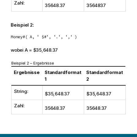
Zahl:
35648.37
3564837
Beispiel 2:
Money#( A, ' $#', '.', ',' )
wobei A = $35,648.37
Beispiel 2 – Ergebnisse
Ergebnisse
Standardformat
Standardformat
1
2
String:
$35,648.37
$35,648.37
Zahl:
35648.37
35648.37