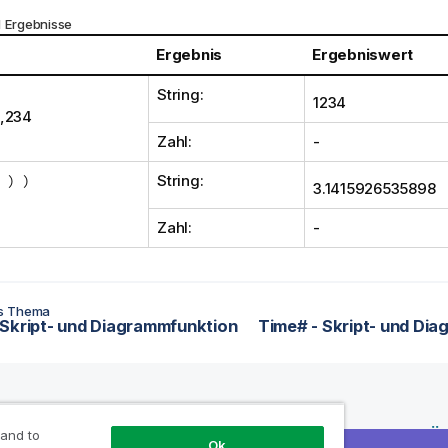
d Ergebnisse
Ergebnis
Ergebniswert
String:
1234
1,234
Zahl:
-
 ) )
String:
3.1415926535898
Zahl:
-
es Thema
Skript- und Diagrammfunktion
Time# - Skript- und Di
Produkte
Warum Qlik?
Üb
 and to
Ok