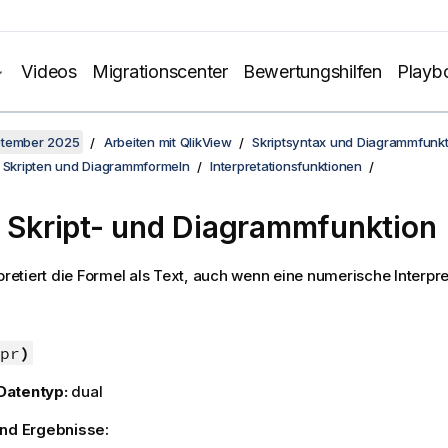
Videos
Migrationscenter
Bewertungshilfen
Playb
ptember 2025
Arbeiten mit QlikView
Skriptsyntax und Diagrammfunk
n Skripten und Diagrammformeln
Interpretationsfunktionen
- Skript- und Diagrammfunktion
pretiert die Formel als Text, auch wenn eine numerische Interpret
pr
)
Datentyp:
dual
und Ergebnisse: