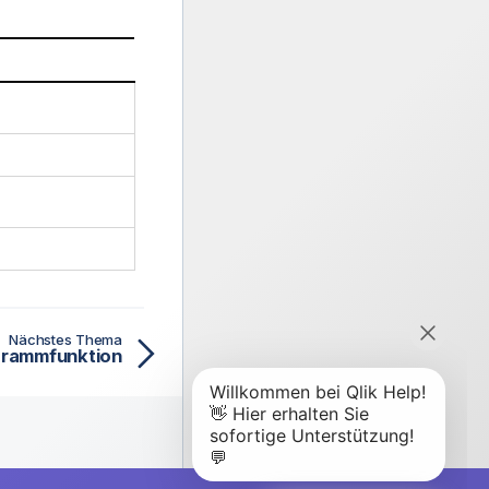
Nächstes Thema
agrammfunktion
er Qlik