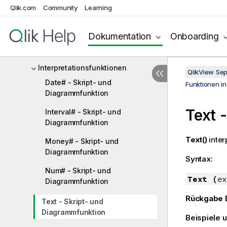
Qlik.com
Community
Learning
Finanzfunktionen
Formatfunktionen
Dokumentation
Onboarding
Numerische Funktionen
Interpretationsfunktionen
QlikView Se
Date# - Skript- und
Funktionen i
Diagrammfunktion
Text 
Interval# - Skript- und
Diagrammfunktion
Text()
inter
Money# - Skript- und
Diagrammfunktion
Syntax:
Num# - Skript- und
Text (
ex
Diagrammfunktion
Rückgabe 
Text - Skript- und
Diagrammfunktion
Beispiele 