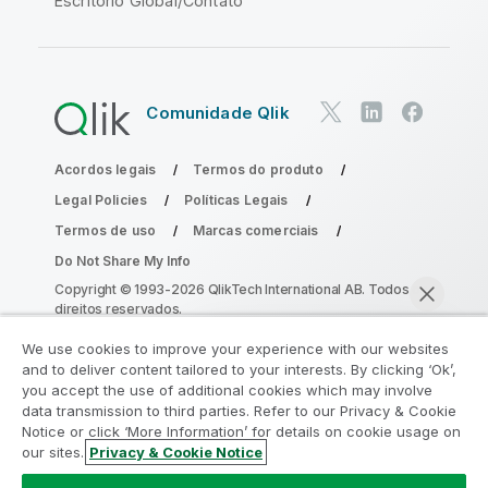
Escritório Global/Contato
Comunidade Qlik
Acordos legais
Termos do produto
Legal Policies
Políticas Legais
Termos de uso
Marcas comerciais
Do Not Share My Info
Copyright © 1993-2026 QlikTech International AB. Todos os
direitos reservados.
We use cookies to improve your experience with our websites
and to deliver content tailored to your interests. By clicking ‘Ok’,
Participe do Programa de Modernização
you accept the use of additional cookies which may involve
data transmission to third parties. Refer to our Privacy & Cookie
do Analytics
Notice or click ‘More Information’ for details on cookie usage on
our sites.
Privacy & Cookie Notice
Modernize sem comprometer seus valiosos aplicativos
Bater papo agora
QlikView com o Programa de Modernização do Analytics.