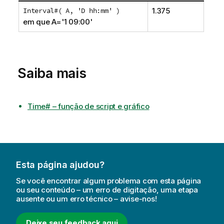
Interval#( A, 'D hh:mm' )
1.375
em que A='1 09:00'
Saiba mais
Time# – função de script e gráfico
Esta página ajudou?
Se você encontrar algum problema com esta página
ou seu conteúdo – um erro de digitação, uma etapa
ausente ou um erro técnico – avise-nos!
Deixe seu feedback aqui