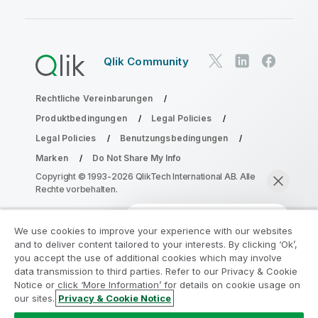
Qlik Community
Rechtliche Vereinbarungen
Produktbedingungen
Legal Policies
Legal Policies
Benutzungsbedingungen
Marken
Do Not Share My Info
Copyright © 1993-2026 QlikTech International AB. Alle
Rechte vorbehalten.
We use cookies to improve your experience with our websites
Nehmen Sie am Analyse-
and to deliver content tailored to your interests. By clicking ‘Ok’,
Modernisierungsprogramm teil
you accept the use of additional cookies which may involve
data transmission to third parties. Refer to our Privacy & Cookie
Notice or click ‘More Information’ for details on cookie usage on
Modernisieren Sie mit dem Analyse-
our sites.
Privacy & Cookie Notice
Modernisierungsprogramm, ohne Ihre wertvollen
Jetzt chatten