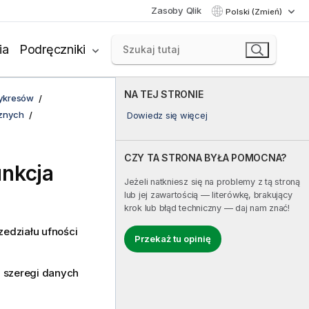
Zasoby Qlik
Polski (Zmień)
ia
Podręczniki
NA TEJ STRONIE
wykresów
cznych
Dowiedz się więcej
CZY TA STRONA BYŁA POMOCNA?
unkcja
Jeżeli natkniesz się na problemy z tą stroną
lub jej zawartością — literówkę, brakujący
krok lub błąd techniczny — daj nam znać!
edziału ufności
Przekaż tu opinię
h szeregi danych