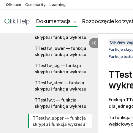
skryptu i funkcja wykresu
Qlik.com
Community
Learning
TTest1w_df — funkcja
skryptu i funkcja wykresu
Dokumentacja
Rozpoczęcie korzyst
TTest1w_dif — funkcja
skryptu i funkcja wykresu
QlikView Se
TTest1w_lower — funkcja
Funkcje skry
skryptu i funkcja wykresu
Funkcje testu
TTest1w_sig — funkcja
skryptu i funkcja wykresu
TTest
wykr
TTest1w_sterr — funkcja
skryptu i funkcja wykresu
Funkcja
TT
TTest1w_t — funkcja
dla jednego
skryptu i funkcja wykresu
Ta funkcja 
TTest1w_upper — funkcja
wejściowy
skryptu i funkcja wykresu