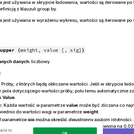
ja jest używana w skrypcie ładowania, wartości są iterowane po 
finicją z klauzuli group by.
ja jest używana w wyrażeniu wykresu, wartości są iterowane p
upper (
weight, value [, sig]
)
anych danych:
liczbowy
:
: Próby, z których będą obliczane wartości. Jeśli w skrypcie ła
 pola dotyczącego wartości próby, polu temu automatycznie z
a
Value
.
: Każda wartość w parametrze
value
może być zliczana co najm
t
iednio do wartości wagi w parametrze
weight
.
W parametrze
sig
można określić dwustronny poziom istotności. 
nie pominięty, wówczas wartość
sig
zostanie ustawiona na 0,02
 and to
rzedział ufności.
Ok