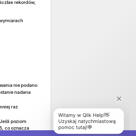
liczbie rekordów,
o wymiarach
dowania nie podano
ostanie nadana
niej raz
Jeśli poziom
5, co oznacza