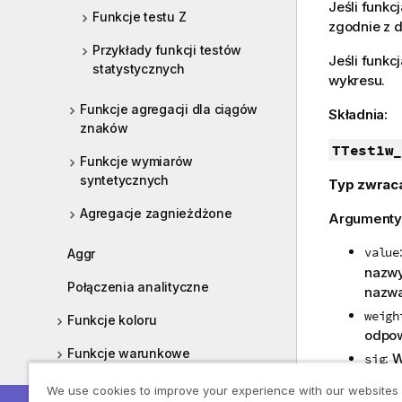
Jeśli funkc
Funkcje testu Z
zgodnie z de
Przykłady funkcji testów
Jeśli funkc
statystycznych
wykresu.
Funkcje agregacji dla ciągów
Składnia:
znaków
TTest1w_
Funkcje wymiarów
syntetycznych
Typ zwrac
Agregacje zagnieżdżone
Argumenty
value
Aggr
nazwy
Połączenia analityczne
nazw
weigh
Funkcje koloru
odpow
Funkcje warunkowe
: 
sig
zosta
Funkcje licznikowe
We use cookies to improve your experience with our websites
95% p