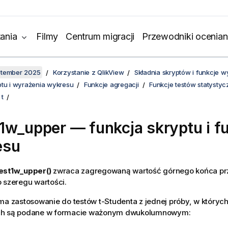
ania
Filmy
Centrum migracji
Przewodniki ocenian
ptember 2025
Korzystanie z QlikView
Składnia skryptów i funkcje 
ptu i wyrażenia wykresu
Funkcje agregacji
Funkcje testów statysty
 t
1w_upper
— funkcja skryptu i f
esu
est1w_upper()
zwraca zagregowaną wartość górnego końca prz
 szeregu wartości.
ma zastosowanie do testów t-Studenta z jednej próby, w któryc
ch są podane w formacie ważonym dwukolumnowym: