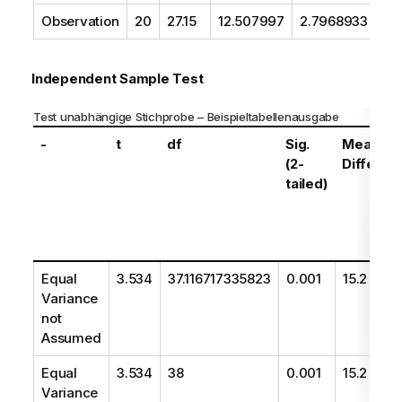
Observation
20
27.15
12.507997
2.7968933
Independent Sample Test
Test unabhängige Stichprobe – Beispieltabellenausgabe
-
t
df
Sig.
Mean
(2-
Differen
tailed)
Equal
3.534
37.116717335823
0.001
15.2
Variance
not
Assumed
Equal
3.534
38
0.001
15.2
Variance