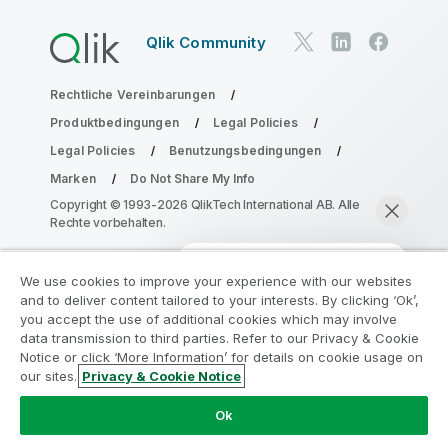
Qlik Community
Rechtliche Vereinbarungen
Produktbedingungen
Legal Policies
Legal Policies
Benutzungsbedingungen
Marken
Do Not Share My Info
Copyright © 1993-2026 QlikTech International AB. Alle
Rechte vorbehalten.
We use cookies to improve your experience with our websites
Nehmen Sie am Analyse-
and to deliver content tailored to your interests. By clicking ‘Ok’,
Modernisierungsprogramm teil
you accept the use of additional cookies which may involve
data transmission to third parties. Refer to our Privacy & Cookie
Notice or click ‘More Information’ for details on cookie usage on
Modernisieren Sie mit dem Analyse-
our sites.
Privacy & Cookie Notice
Modernisierungsprogramm, ohne Ihre wertvollen
Jetzt chatten
QlikView-Apps zu gefährden.
Klicken Sie hier
für weitere
Ok
Informationen oder kontaktieren Sie uns: