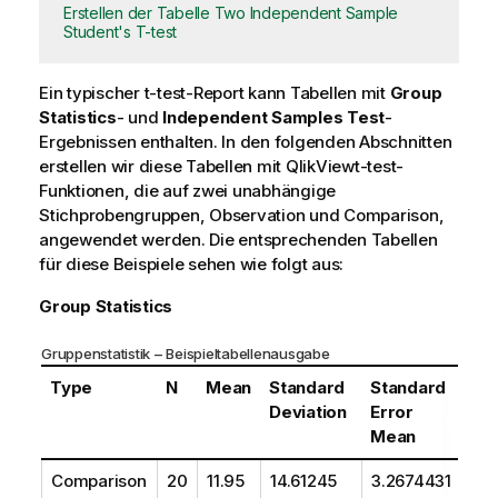
Erstellen der Tabelle Two Independent Sample
Student's T-test
Ein typischer
t-test
-Report kann Tabellen mit
Group
Statistics
- und
Independent Samples Test
-
Ergebnissen enthalten. In den folgenden Abschnitten
erstellen wir diese Tabellen mit
QlikView
t-test
-
Funktionen, die auf zwei unabhängige
Stichprobengruppen,
Observation
und
Comparison
,
angewendet werden. Die entsprechenden Tabellen
für diese Beispiele sehen wie folgt aus:
Group Statistics
Gruppenstatistik – Beispieltabellenausgabe
Type
N
Mean
Standard
Standard
Deviation
Error
Mean
Comparison
20
11.95
14.61245
3.2674431