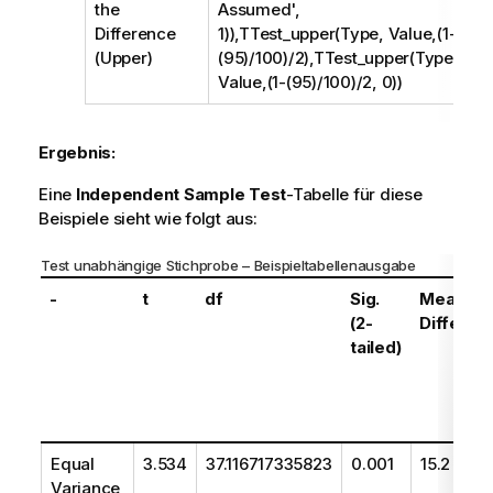
the
Assumed',
Difference
1)),TTest_upper(Type, Value,(1-
(Upper)
(95)/100)/2),TTest_upper(Type,
Value,(1-(95)/100)/2, 0))
Ergebnis:
Eine
Independent Sample Test
-Tabelle für diese
Beispiele sieht wie folgt aus:
Test unabhängige Stichprobe – Beispieltabellenausgabe
-
t
df
Sig.
Mean
(2-
Differen
tailed)
Equal
3.534
37.116717335823
0.001
15.2
Variance