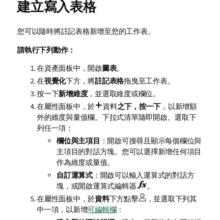
建立寫入表格
您可以隨時將註記表格新增至您的工作表。
請執行下列動作：
在資產面板中，開啟
圖表
。
在
視覺化
下方，將
註記表格
拖曳至工作表。
按一下
新增維度
，並選取維度或欄位。
在屬性面板中，於
資料
之下，按一下
，以新增額
外的維度與量值欄。下拉式清單隨即開啟。選取下
列任一項：
欄位與主項目
：開啟可搜尋且顯示每個欄位與
主項目的對話方塊。您可以選擇新增任何項目
作為維度或量值。
自訂運算式
：開啟可以輸入運算式的對話方
塊，或開啟運算式編輯器
。
在屬性面板中，於
資料
下方點擊
，並選取下列其
中一項，以新增
可編輯欄
：