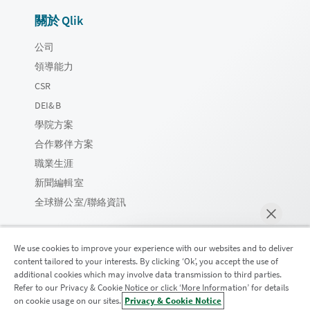
關於 Qlik
公司
領導能力
CSR
DEI&B
學院方案
合作夥伴方案
職業生涯
新聞編輯室
全球辦公室/聯絡資訊
We use cookies to improve your experience with our websites and to deliver
content tailored to your interests. By clicking ‘Ok’, you accept the use of
Qlik 社群
additional cookies which may involve data transmission to third parties.
Refer to our Privacy & Cookie Notice or click ‘More Information’ for details
on cookie usage on our sites.
Privacy & Cookie Notice
立即聊天
法律合約
產品條款
Legal Policies
法律條規