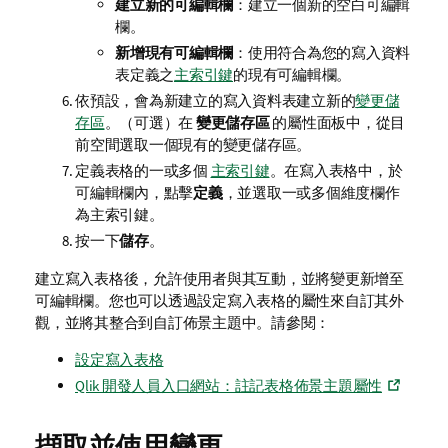
建立新的可編輯欄
：建立一個新的空白可編輯
欄。
新增現有可編輯欄
：使用符合為您的寫入資料
表定義之
主索引鍵
的現有可編輯欄。
依預設，會為新建立的寫入資料表建立新的
變更儲
存區
。（可選）在
變更儲存區
的屬性面板中，從目
前空間選取一個現有的變更儲存區。
定義表格的一或多個
主索引鍵
。在寫入表格中，於
可編輯欄內，點擊
定義
，並選取一或多個維度欄作
為主索引鍵。
按一下
儲存
。
建立寫入表格後，允許使用者與其互動，並將變更新增至
可編輯欄。您也可以透過設定寫入表格的屬性來自訂其外
觀，並將其整合到自訂佈景主題中。請參閱：
設定寫入表格
Qlik 開發人員入口網站：註記表格佈景主題屬性
擷取並使用變更