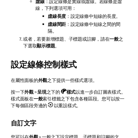
虛線
：設定線條是實線或虛線。若線條是虛
線，下列選項可用：
虛線長度
：設定線條中短線的長度。
虛線間距
：設定線條中短線之間的間
隔。
或者，若要新增標題、子標題或註腳，請在
一般
之
下選取
顯示標題
。
設定
線條
控制樣式
在屬性面板的
外觀
之下提供一些樣式選項。
按一下
外觀
>
呈現
之下的
樣式
以進一步自訂圖表樣式。
樣式面板在
一般
索引標籤之下包含各種區段。您可以按一
下每個區段旁邊的
以重設樣式。
自訂文字
您可以在
外觀
> 一般之下設定標題、子標題和註腳的文