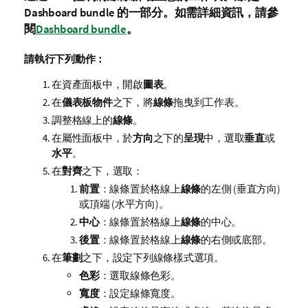
Dashboard bundle
的一部分。如需詳細資訊，請參
閱
Dashboard bundle
。
請執行下列動作：
在資產面板中，開啟
圖表
。
在
儀表板物件
之下，將
線條
拖曳到工作表。
調整格線上的
線條
。
在屬性面板中，於
方向
之下的
呈現
中，選取
垂直
或
水平
。
在
對齊
之下，選取：
前置
：線條置於格線上
線條
的左側 (垂直方向)
或頂端 (水平方向)。
中心
：線條置於格線上
線條
的中心。
後置
：線條置於格線上
線條
的右側或底部。
在
筆劃
之下，設定下列線條樣式選項。
色彩
：選取線條色彩。
寬度
：設定線條寬度。