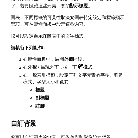
字。若要隱藏這些元素，關閉
顯示標題
。
圖表上不同標籤的可見性取決於圖表特定設定和標籤顯示
選項。可在屬性面板中設定這些內容。
您可以設定顯示在圖表中的文字樣式。
請執行下列動作：
在屬性面板中，展開
外觀
區段。
在
外觀
>
呈現
之下，按一下
樣式
。
在
一般
索引標籤，設定下列文字元素的字型、強調
樣式、字型大小和色彩：
標題
副標題
註腳
自訂背景
您可以自訂圖表的背景。可依色彩和影像設定背景。