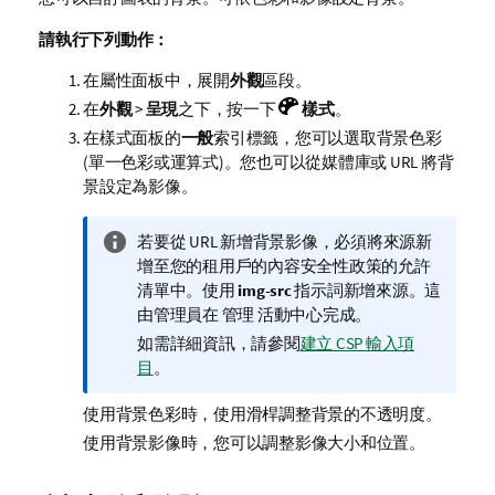
請執行下列動作：
在屬性面板中，展開
外觀
區段。
在
外觀
>
呈現
之下，按一下
樣式
。
在樣式面板的
一般
索引標籤，您可以選取背景色彩
(單一色彩或運算式)。您也可以從媒體庫或 URL 將背
景設定為影像。
資
若要從 URL 新增背景影像，必須將來源新
訊
增至您的租用戶的內容安全性政策的允許
備
清單中。使用
img-src
指示詞新增來源。這
註
由管理員在
管理
活動中心完成。
如需詳細資訊，請參閱
建立 CSP 輸入項
目
。
使用背景色彩時，使用滑桿調整背景的不透明度。
使用背景影像時，您可以調整影像大小和位置。