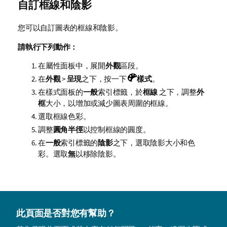
自訂框線和陰影
您可以自訂圖表的框線和陰影。
請執行下列動作：
在屬性面板中，展開
外觀
區段。
在
外觀
>
呈現
之下，按一下
樣式
。
在樣式面板的
一般
索引標籤，於
框線
之下，調整
外
框
大小，以增加或減少圖表周圍的框線。
選取框線色彩。
調整
圓角半徑
以控制框線的圓度。
在
一般
索引標籤的
陰影
之下，選取陰影大小和色
彩。選取
無
以移除陰影。
此頁面是否對您有幫助？