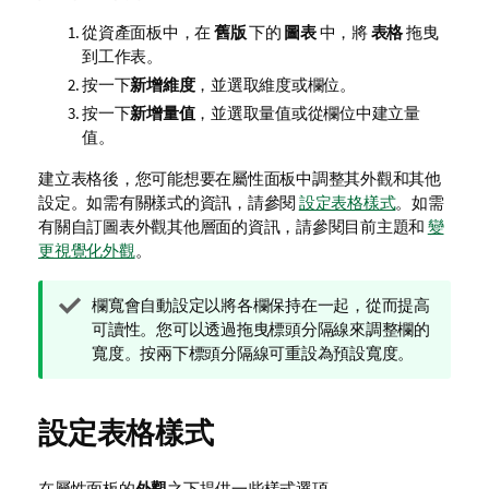
從資產面板中，在
舊版
下的
圖表
中，將
表格
拖曳
到工作表。
按一下
新增維度
，並選取維度或欄位。
按一下
新增量值
，並選取量值或從欄位中建立量
值。
建立表格後，您可能想要在
屬性
面板中調整其外觀和其他
設定。
如需有關樣式的資訊，請參閱
設定表格樣式
。如需
有關自訂圖表外觀其他層面的資訊，請參閱目前主題和
變
更視覺化外觀
。
提
欄寬會自動設定以將各欄保持在一起，從而提高
示
可讀性。您可以透過拖曳標頭分隔線來調整欄的
備
寬度。按兩下標頭分隔線可重設為預設寬度。
註
設定表格樣式
在屬性面板的
外觀
之下提供一些樣式選項。