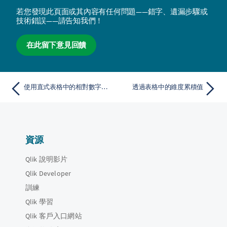
若您發現此頁面或其內容有任何問題——錯字、遺漏步驟或
技術錯誤——請告知我們！
在此留下意見回饋
使用直式表格中的相對數字以計算所占比例
透過表格中的維度累積值
資源
Qlik 說明影片
Qlik Developer
訓練
Qlik 學習
Qlik 客戶入口網站