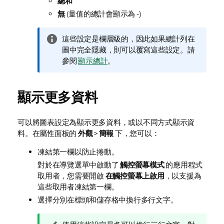
總和
無
(量值的總計會顯示為
-
)
資
這些設定是欄層級的，因此如果總計列在
訊
圖中完全隱藏，則可以覆寫這些設定。
請
備
參閱
顯示總計
。
註
顯示更多資料
可以將圖表設定為顯示更多資料，或以不同方式顯示資
料。在屬性面板的
外觀
>
簡報
下，您可以：
凍結第一欄以防止捲動。
對於在導覽選單中啟動了
觸控螢幕模式
的應用程式
取用者，您需要開啟
在觸控螢幕上啟用
，以支援為
這些取用者凍結第一欄。
選擇分別在標頭和儲存格中換行多行文字。