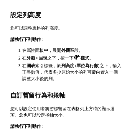
設定列高度
您可以調整表格的列高度。
請執行下列動作：
在屬性面板中，展開
外觀
區段。
在
外觀
>
呈現
之下，按一下
樣式
。
在
圖表
索引標籤，於
列高度 (單位為行數)
之下，輸入
正整數值，代表多少原始大小的列可縱向置入一個
調整大小後的列。
自訂暫留行為和捲軸
您可以設定使用者將游標暫留在表格列上方時的顯示選
項。您也可以設定捲軸大小。
請執行下列動作：