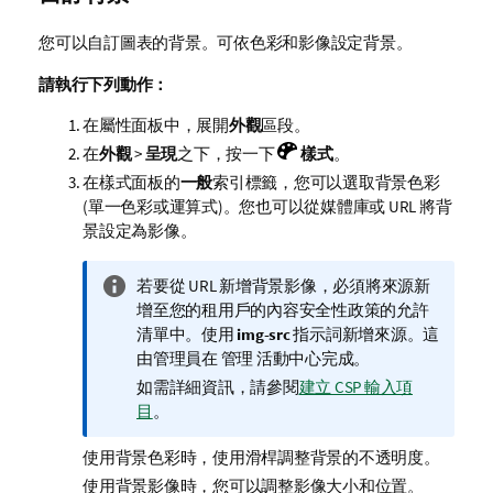
您可以自訂圖表的背景。可依色彩和影像設定背景。
請執行下列動作：
在屬性面板中，展開
外觀
區段。
在
外觀
>
呈現
之下，按一下
樣式
。
在樣式面板的
一般
索引標籤，您可以選取背景色彩
(單一色彩或運算式)。您也可以從媒體庫或 URL 將背
景設定為影像。
資
若要從 URL 新增背景影像，必須將來源新
訊
增至您的租用戶的內容安全性政策的允許
備
清單中。使用
img-src
指示詞新增來源。這
註
由管理員在
管理
活動中心完成。
如需詳細資訊，請參閱
建立 CSP 輸入項
目
。
使用背景色彩時，使用滑桿調整背景的不透明度。
使用背景影像時，您可以調整影像大小和位置。