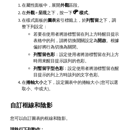
在屬性面板中，展開
外觀
區段。
在
外觀
>
呈現
之下，按一下
樣式
。
在樣式面板的
圖表
索引標籤上，於
列暫留
之下，調
整下列設定：
若要在使用者將游標暫留在列上方時醒目提示
表格中的列，請將切換開關設定為
開啟
。根據
偏好將行為切換為關閉。
列暫留色彩
：設定使用者將游標暫留在列上方
時用來醒目提示該列的色彩。
列暫留字型色彩
：設定使用者將游標暫留在醒
目提示的列上方時該列的文字色彩。
在
捲軸大小
之下，設定圖表中的捲軸大小 (您可以選
取小、中或大)。
自訂框線和陰影
您可以自訂圖表的框線和陰影。
請執行下列動作：