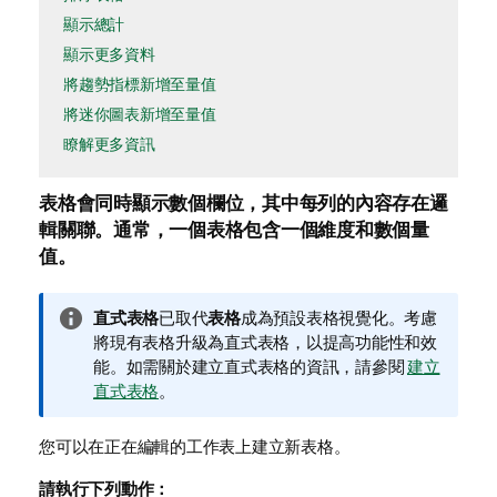
顯示總計
顯示更多資料
將趨勢指標新增至量值
將迷你圖表新增至量值
瞭解更多資訊
表格會同時顯示數個欄位，其中每列的內容存在邏
輯關聯。通常，一個表格包含一個
維度
和數個
量
值
。
資
直式表格
已取代
表格
成為預設表格視覺化。考慮
訊
將現有表格升級為直式表格，以提高功能性和效
備
能。
如需關於建立直式表格的資訊，請參閱
建立
註
直式表格
。
您可以在正在編輯的
工作表
上建立新表格。
請執行下列動作：