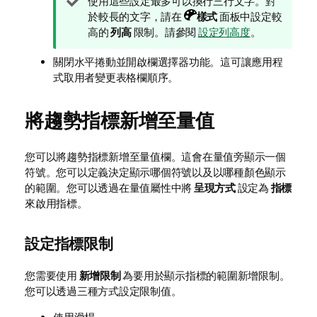
提
使用這些設定最多可以換行三行文字。對
示
於較長的文字，請在
樣式
面板中設定較
備
高的
列高
限制。
請參閱
設定列高度
。
註
關閉水平捲動並開啟欄選擇器功能。這可讓應用程
式取用者變更表格欄順序。
將趨勢指標新增至量值
您可以將趨勢指標新增至量值欄。這會在量值旁顯示一個
符號。您可以定義決定顯示哪個符號以及以哪種顏色顯示
的範圍。您可以透過在量值屬性中將
呈現方式
設定為
指標
來啟用指標。
設定指標限制
您需要使用
新增限制
為要用於顯示指標的範圍新增限制。
您可以透過三種方式設定限制值。