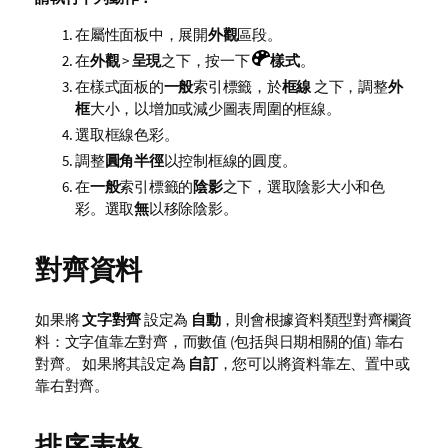
在屬性面板中，展開
外觀
區段。
在
外觀
>
呈現
之下，按一下
樣式
。
在樣式面板的
一般
索引標籤，於
框線
之下，調整
外
框
大小，以增加或減少圖表周圍的框線。
選取框線色彩。
調整
圓角半徑
以控制框線的圓度。
在
一般
索引標籤的
陰影
之下，選取陰影大小和色
彩。選取
無
以移除陰影。
對齊資料
如果將
文字對齊
設定為
自動
，則會根據資料類型對齊欄資
料：文字值靠左對齊，而數值 (包括與日期相關的值) 靠右
對齊。 如果將其設定為
自訂
，您可以將資料靠左、置中或
靠右對齊。
排序表格