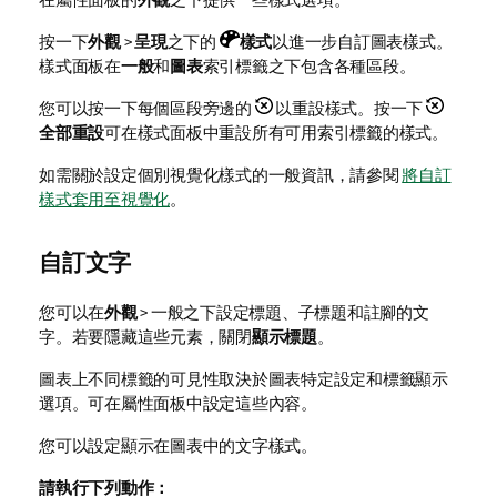
按一下
外觀
>
呈現
之下的
樣式
以進一步自訂圖表樣式。
樣式面板在
一般
和
圖表
索引標籤之下包含各種區段。
您可以按一下每個區段旁邊的
以重設樣式。按一下
全部重設
可在樣式面板中重設所有可用索引標籤的樣式。
如需關於設定個別視覺化樣式的一般資訊，請參閱
將自訂
樣式套用至視覺化
。
自訂文字
您可以在
外觀
> 一般之下設定標題、子標題和註腳的文
字。若要隱藏這些元素，關閉
顯示標題
。
圖表上不同標籤的可見性取決於圖表特定設定和標籤顯示
選項。可在屬性面板中設定這些內容。
您可以設定顯示在圖表中的文字樣式。
請執行下列動作：