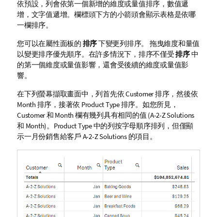
依預設，列會依第一個新增的維度或量值排序，數值遞
增，文字值遞增。欄標頭下方的小箭頭會顯示表格是依哪
一欄排序。
您可以在屬性面板的
排序
下變更列排序。 拖曳維度和量值
以變更排序優先順序。在許多情況下，排序不僅受
排序
中
的第一個維度或量值影響，還會受後續的維度或量值影
響。
在下列螢幕擷取畫面中，列首先依
Customer
排序，然後依
Month
排序，接著依
Product Type
排序。如您所見，
Customer
和
Month
欄有幾列具有相同的值 (
A-2-Z Solutions
和
Month
)。
Product Type
中的列按字母順序排列，但僅顯
示一月份銷售給客戶
A-2-Z Solutions
的項目。