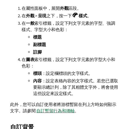
在屬性面板中，展開
外觀
區段。
在
外觀
>
呈現
之下，按一下
樣式
。
在
一般
索引標籤，設定下列文字元素的字型、強調
樣式、字型大小和色彩：
標題
副標題
註腳
在
圖表
索引標籤，設定下列文字元素的字型大小和
色彩：
標頭
：設定欄標頭的文字樣式。
內容
：設定表格內容的文字樣式。若您已選取
要顯示總計列，除了其粗體文字外，將會使用
這些設定來設定樣式。
此外，您可以自訂使用者將游標暫留在列上方時如何顯示
文字。請參閱
自訂暫留行為和捲軸
。
自訂背景