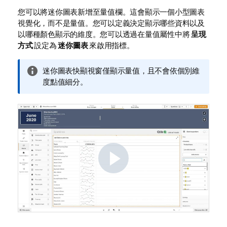
您可以將迷你
圖表
新增至量值欄。這會顯示一個小型圖表
視覺化
，而不是量值。您可以定義決定顯示哪些資料以及
以哪種顏色顯示的維度。您可以透過在量值屬性中將
呈現
方式
設定為
迷你圖表
來啟用指標。
資
迷你圖表快顯視窗僅顯示量值，且不會依個別維
訊
度點值細分。
備
註