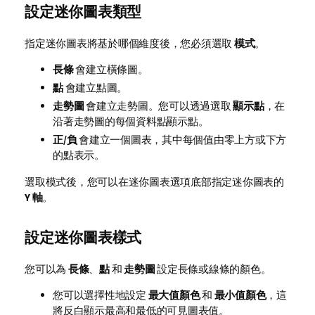
設定迷你圖表類型
指定迷你圖表將基於哪個維度後，您必須選取
模式
。
長條
會建立橫條圖。
點
會建立點圖。
走勢圖
會建立走勢圖。您可以透過選取
顯示點
，在
沿著走勢圖的每個資料點顯示點。
正/負
會建立一個圖表，其中每個值由零上方或下方
的點表示。
選取模式後，您可以在迷你圖表選項底部指定迷你圖表的
Y 軸
。
設定迷你圖表樣式
您可以為
長條
、
點
和
走勢圖
設定長條或線條的顏色。
您可以選擇性地設定
最大值顏色
和
最小值顏色
，這
將反白顯示最高和最低的可見圖表值。