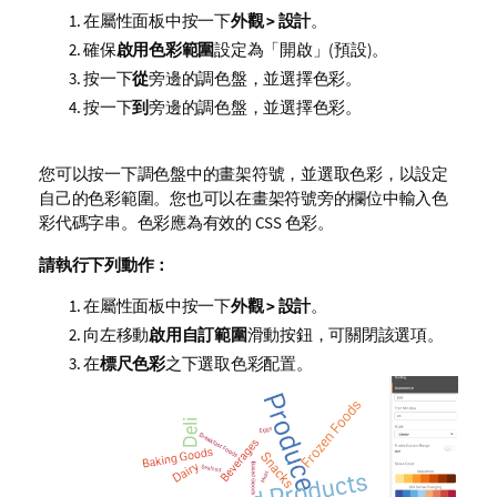
在屬性面板中按一下
外觀 > 設計
。
確保
啟用色彩範圍
設定為「開啟」(預設)。
按一下
從
旁邊的調色盤，並選擇色彩。
按一下
到
旁邊的調色盤，並選擇色彩。
您可以按一下調色盤中的畫架符號，並選取色彩，以設定
自己的色彩範圍。您也可以在畫架符號旁的欄位中輸入色
彩代碼字串。色彩應為有效的
CSS
色彩。
請執行下列動作：
在屬性面板中按一下
外觀 > 設計
。
向左移動
啟用自訂範圍
滑動按鈕，可關閉該選項。
在
標尺色彩
之下選取色彩配置。