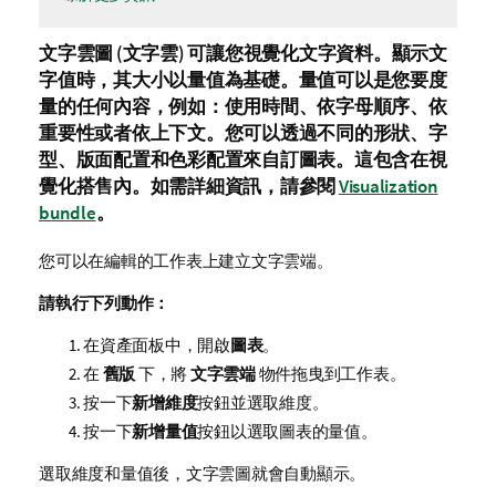
文字雲圖 (
文字雲
) 可讓您視覺化文字資料。顯示文
字值時，其大小以
量值
為基礎。量值可以是您要度
量的任何內容，例如：使用時間、依字母順序、依
重要性或者依上下文。您可以透過不同的形狀、字
型、版面配置和色彩配置來自訂圖表。這包含在視
覺化搭售內。
如需詳細資訊，請參閱
Visualization
bundle
。
您可以在編輯的
工作表
上建立文字雲端。
請執行下列動作：
在資產面板中，開啟
圖表
。
在
舊版
下，將
文字雲端
物件拖曳到工作表。
按一下
新增維度
按鈕並選取維度。
按一下
新增量值
按鈕以選取圖表的量值。
選取維度和量值後，文字雲圖就會自動顯示。