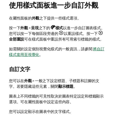
使用樣式面板進一步自訂外觀
在屬性面板的
外觀
之下提供一些樣式選項。
按一下
外觀
>
呈現
之下的
樣式
以進一步自訂圖表樣式。
您可以按一下每個區段旁邊的
以重設樣式。按一下
全部重設
可在樣式面板中重設所有可用索引標籤的樣式。
如需關於設定個別視覺化樣式的一般資訊，請參閱
將自訂
樣式套用至視覺化
。
自訂文字
您可以在
外觀
> 一般之下設定標題、子標題和註腳的文
字。若要隱藏這些元素，關閉
顯示標題
。
圖表上不同標籤的可見性取決於圖表特定設定和標籤顯示
選項。可在屬性面板中設定這些內容。
您可以設定顯示在圖表中的文字樣式。