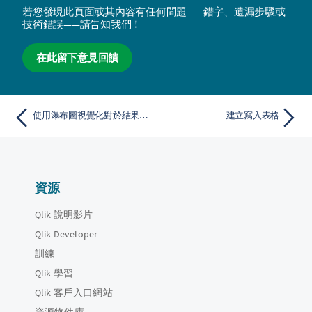
若您發現此頁面或其內容有任何問題——錯字、遺漏步驟或
技術錯誤——請告知我們！
在此留下意見回饋
使用瀑布圖視覺化對於結果的正貢獻和負貢獻
建立寫入表格
資源
Qlik 說明影片
Qlik Developer
訓練
Qlik 學習
Qlik 客戶入口網站
資源物件庫