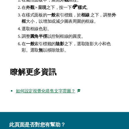
在
外觀
>
呈現
之下，按一下
樣式
。
在樣式面板的
一般
索引標籤，於
框線
之下，調整
外
框
大小，以增加或減少圖表周圍的框線。
選取框線色彩。
調整
圓角半徑
以控制框線的圓度。
在
一般
索引標籤的
陰影
之下，選取陰影大小和色
彩。選取
無
以移除陰影。
瞭解更多資訊
如何設定視覺化搭售文字雲圖？
此頁面是否對您有幫助？