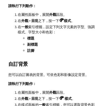
請執行下列動作：
在屬性面板中，展開
外觀
區段。
在
外觀
>
呈現
之下，按一下
樣式
。
在
一般
索引標籤，設定下列文字元素的字型、強調
樣式、字型大小和色彩：
標題
副標題
註腳
自訂背景
您可以自訂圖表的背景。可依色彩和影像設定背景。
請執行下列動作：
在屬性面板中，展開
外觀
區段。
在
外觀
>
呈現
之下，按一下
樣式
。
在樣式面板的
一般
索引標籤，您可以選取背景色彩