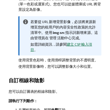
(單一色彩或運算式)。您也可以從媒體庫或 URL 將背
景設定為影像。
資
若要從 URL 新增背景影像，必須將來源新
訊
增至您的租用戶的內容安全性政策的允許
備
清單中。使用
img-src
指示詞新增來源。這
註
由管理員在
管理
活動中心完成。
如需詳細資訊，請參閱
建立 CSP 輸入項
目
。
使用背景色彩時，使用滑桿調整背景的不透明度。
使用背景影像時，您可以調整影像大小和位置。
自訂框線和陰影
您可以自訂圖表的框線和陰影。
請執行下列動作：
在屬性面板中，展開
外觀
區段。