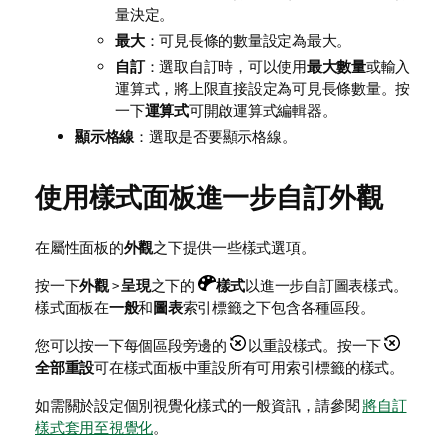
量決定。
最大
：可見長條的數量設定為最大。
自訂
：選取自訂時，可以使用
最大數量
或輸入
運算式，將上限直接設定為可見長條數量。按
一下
運算式
可開啟運算式編輯器。
顯示格線
：選取是否要顯示格線。
使用樣式面板進一步自訂外觀
在屬性面板的
外觀
之下提供一些樣式選項。
按一下
外觀
>
呈現
之下的
樣式
以進一步自訂圖表樣式。
樣式面板在
一般
和
圖表
索引標籤之下包含各種區段。
您可以按一下每個區段旁邊的
以重設樣式。按一下
全部重設
可在樣式面板中重設所有可用索引標籤的樣式。
如需關於設定個別視覺化樣式的一般資訊，請參閱
將自訂
樣式套用至視覺化
。