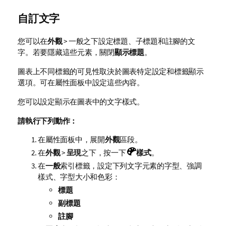
自訂文字
您可以在
外觀
> 一般之下設定標題、子標題和註腳的文
字。若要隱藏這些元素，關閉
顯示標題
。
圖表上不同標籤的可見性取決於圖表特定設定和標籤顯示
選項。可在屬性面板中設定這些內容。
您可以設定顯示在圖表中的文字樣式。
請執行下列動作：
在屬性面板中，展開
外觀
區段。
在
外觀
>
呈現
之下，按一下
樣式
。
在
一般
索引標籤，設定下列文字元素的字型、強調
樣式、字型大小和色彩：
標題
副標題
註腳