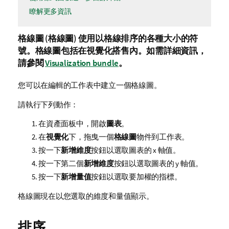
瞭解更多資訊
格線圖 (
格線圖
) 使用以格線排序的各種大小的符
號。
格線圖包括在視覺化搭售內。如需詳細資訊，
請參閱
Visualization bundle
。
您可以在編輯的
工作表
中建立一個格線圖。
請執行下列動作：
在資產面板中，開啟
圖表
。
在
視覺化
下，拖曳一個
格線圖
物件到工作表。
按一下
新增維度
按鈕以選取圖表的 x 軸值。
按一下第二個
新增維度
按鈕以選取圖表的 y 軸值。
按一下
新增量值
按鈕以選取要加權的指標。
格線圖現在以您選取的維度和量值顯示。
排序