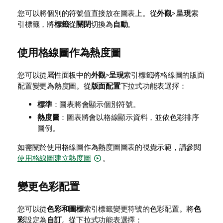
您可以將個別的符號值直接放在圖表上。從
外觀
>
呈現
索
引標籤，將
標籤
從
關閉
切換為
自動
。
使用格線圖作為熱度圖
您可以從屬性面板中的
外觀
>
呈現
索引標籤將格線圖的版面
配置變更為熱度圖。從
版面配置
下拉式功能表選擇：
標準
：圖表將會顯示個別符號。
熱度圖
：圖表將會以格線顯示資料，並依色彩排序
圖例。
如需關於使用格線圖作為熱度圖圖表的視覺示範，請參閱
使用格線圖建立熱度圖
。
變更色彩配置
您可以從
色彩和圖標
索引標籤變更符號的色彩配置。將
色
彩
設定為
自訂
。從下拉式功能表選擇：