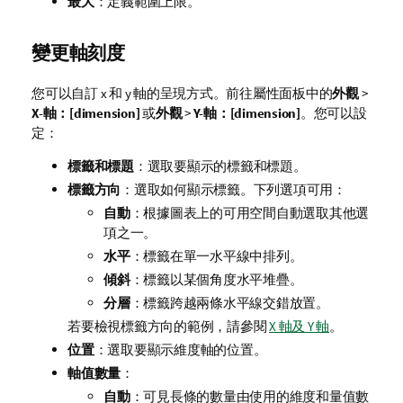
最大
：定義範圍上限。
變更軸刻度
您可以自訂 x 和 y 軸的呈現方式。前往屬性面板中的
外觀
>
X
-軸：[dimension]
或
外觀
>
Y
-軸：[dimension]
。您可以設
定：
標籤和標題
：選取要顯示的標籤和標題。
標籤方向
：選取如何顯示標籤。下列選項可用：
自動
：根據圖表上的可用空間自動選取其他選
項之一。
水平
：標籤在單一水平線中排列。
傾斜
：標籤以某個角度水平堆疊。
分層
：標籤跨越兩條水平線交錯放置。
若要檢視標籤方向的範例，請參閱
X 軸及 Y 軸
。
位置
：選取要顯示維度軸的位置。
軸值數量
：
自動
：可見長條的數量由使用的維度和量值數