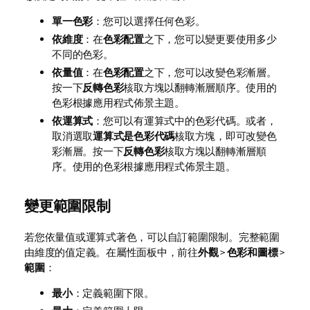
單一色彩
：您可以選擇任何色彩。
依維度
：在
色彩配置
之下，您可以變更要使用多少
不同的色彩。
依量值
：在
色彩配置
之下，您可以改變色彩漸層。
按一下
反轉色彩
核取方塊以翻轉漸層順序。使用的
色彩根據應用程式佈景主題。
依運算式
：您可以有運算式中的色彩代碼。或者，
取消選取
運算式是色彩代碼
核取方塊，即可改變色
彩漸層。按一下
反轉色彩
核取方塊以翻轉漸層順
序。使用的色彩根據應用程式佈景主題。
變更範圍限制
若您依量值或運算式著色，可以自訂範圍限制。完整範圍
由維度的值定義。在
屬性
面板中，前往
外觀
>
色彩和圖標
>
範圍
：
最小
：定義範圍下限。