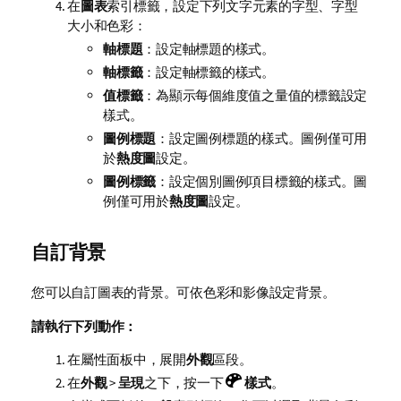
在
圖表
索引標籤，設定下列文字元素的字型、字型
大小和色彩：
軸標題
：設定軸標題的樣式。
軸標籤
：設定軸標籤的樣式。
值標籤
：為顯示每個維度值之量值的標籤設定
樣式。
圖例標題
：設定圖例標題的樣式。圖例僅可用
於
熱度圖
設定。
圖例標籤
：設定個別圖例項目標籤的樣式。圖
例僅可用於
熱度圖
設定。
自訂背景
您可以自訂圖表的背景。可依色彩和影像設定背景。
請執行下列動作：
在屬性面板中，展開
外觀
區段。
在
外觀
>
呈現
之下，按一下
樣式
。