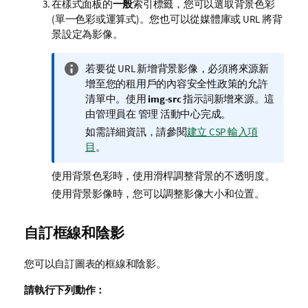
在樣式面板的
一般
索引標籤，您可以選取背景色彩
(單一色彩或運算式)。您也可以從媒體庫或 URL 將背
景設定為影像。
資
若要從 URL 新增背景影像，必須將來源新
訊
增至您的租用戶的內容安全性政策的允許
備
清單中。使用
img-src
指示詞新增來源。這
註
由管理員在
管理
活動中心完成。
如需詳細資訊，請參閱
建立 CSP 輸入項
目
。
使用背景色彩時，使用滑桿調整背景的不透明度。
使用背景影像時，您可以調整影像大小和位置。
自訂框線和陰影
您可以自訂圖表的框線和陰影。
請執行下列動作：