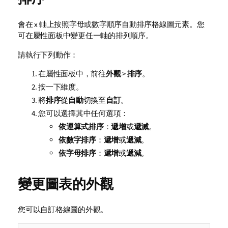
會在 x 軸上按照字母或數字順序自動排序格線圖元素。您
可在屬性面板中變更任一軸的排列順序。
請執行下列動作：
在屬性面板中，前往
外觀
>
排序
。
按一下維度。
將
排序
從
自動
切換至
自訂
。
您可以選擇其中任何選項：
依運算式排序
：
遞增
或
遞減
。
依數字排序
：
遞增
或
遞減
。
依字母排序
：
遞增
或
遞減
。
變更圖表的外觀
您可以自訂格線圖的外觀。