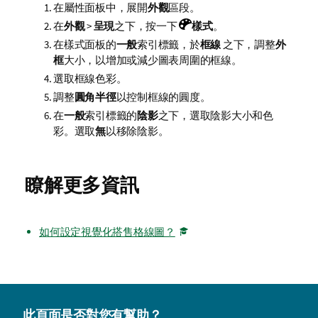
在屬性面板中，展開
外觀
區段。
在
外觀
>
呈現
之下，按一下
樣式
。
在樣式面板的
一般
索引標籤，於
框線
之下，調整
外
框
大小，以增加或減少圖表周圍的框線。
選取框線色彩。
調整
圓角半徑
以控制框線的圓度。
在
一般
索引標籤的
陰影
之下，選取陰影大小和色
彩。選取
無
以移除陰影。
瞭解更多資訊
如何設定視覺化搭售格線圖？
此頁面是否對您有幫助？