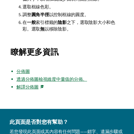
選取框線色彩。
調整
圓角半徑
以控制框線的圓度。
在
一般
索引標籤的
陰影
之下，選取陰影大小和色
彩。選取
無
以移除陰影。
瞭解更多資訊
分佈圖
透過分佈圖檢視維度中量值的分佈。
解譯分佈圖
此頁面是否對您有幫助？
若您發現此頁面或其內容有任何問題——錯字、遺漏步驟或