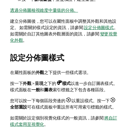
透過分佈圖檢視維度中量值的分佈。
建立分佈圖後，您可以在屬性面板中調整其外觀和其他設
定。
如需關於樣式設定的資訊，請參閱
設定分佈圖樣式
。
如需關於自訂其他圖表外觀層面的資訊，請參閱
變更視覺
化外觀
。
設定分佈圖樣式
在屬性面板的
外觀
之下提供一些樣式選項。
按一下
外觀
>
呈現
之下的
樣式
以進一步自訂圖表樣式。
樣式面板在
一般
和
圖表
索引標籤之下包含各種區段。
您可以按一下每個區段旁邊的
以重設樣式。按一下
全部重設
可在樣式面板中重設所有可用索引標籤的樣式。
如需關於設定個別視覺化樣式的一般資訊，請參閱
將自訂
樣式套用至視覺化
。