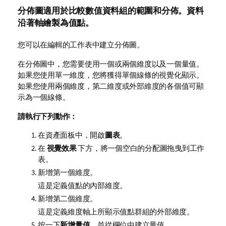
分佈圖適用於比較數值資料組的範圍和分佈。資料
沿著軸繪製為值點。
您可以在編輯的
工作表
中建立分佈圖。
在分佈圖中，您需要使用一個或兩個
維度
以及一個
量值
。
如果您使用單一維度，您將獲得單個線條的
視覺化
顯示。
如果您使用兩個維度，第二維度或外部維度的各個值可顯
示為一個線條。
請執行下列動作：
在資產面板中，開啟
圖表
。
在
視覺效果
下方，將一個空白的分配圖拖曳到工作
表。
新增第一個維度。
這是定義值點的內部維度。
新增第二個維度。
這是定義維度軸上所顯示值點群組的外部維度。
按一下
新增量值
，並從
欄位
中建立量值。