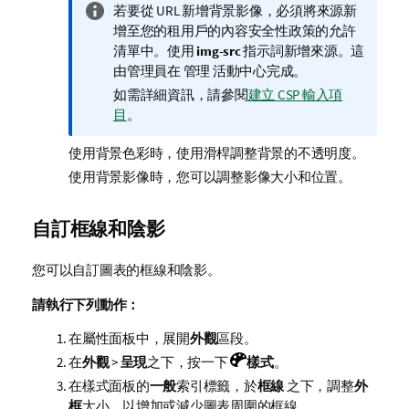
資
若要從 URL 新增背景影像，必須將來源新
訊
增至您的租用戶的內容安全性政策的允許
備
清單中。使用
img-src
指示詞新增來源。這
註
由管理員在
管理
活動中心完成。
如需詳細資訊，請參閱
建立 CSP 輸入項
目
。
使用背景色彩時，使用滑桿調整背景的不透明度。
使用背景影像時，您可以調整影像大小和位置。
自訂框線和陰影
您可以自訂圖表的框線和陰影。
請執行下列動作：
在屬性面板中，展開
外觀
區段。
在
外觀
>
呈現
之下，按一下
樣式
。
在樣式面板的
一般
索引標籤，於
框線
之下，調整
外
框
大小，以增加或減少圖表周圍的框線。