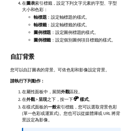
在
圖表
索引標籤，設定下列文字元素的字型、字型
大小和色彩：
軸標題
：設定軸標題的樣式。
軸標籤
：設定軸標籤的樣式。
圖例標題
：設定圖例標題的樣式。
圖例標籤
：設定個別圖例項目標籤的樣式。
自訂背景
您可以自訂圖表的背景。可依色彩和影像設定背景。
請執行下列動作：
在屬性面板中，展開
外觀
區段。
在
外觀
>
呈現
之下，按一下
樣式
。
在樣式面板的
一般
索引標籤，您可以選取背景色彩
(單一色彩或運算式)。您也可以從媒體庫或 URL 將背
景設定為影像。