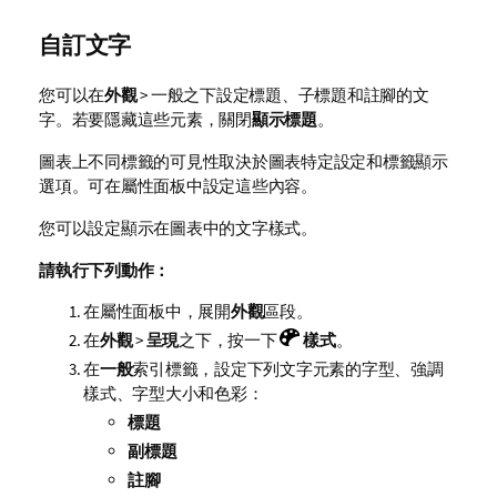
自訂文字
您可以在
外觀
> 一般之下設定標題、子標題和註腳的文
字。若要隱藏這些元素，關閉
顯示標題
。
圖表上不同標籤的可見性取決於圖表特定設定和標籤顯示
選項。可在屬性面板中設定這些內容。
您可以設定顯示在圖表中的文字樣式。
請執行下列動作：
在屬性面板中，展開
外觀
區段。
在
外觀
>
呈現
之下，按一下
樣式
。
在
一般
索引標籤，設定下列文字元素的字型、強調
樣式、字型大小和色彩：
標題
副標題
註腳