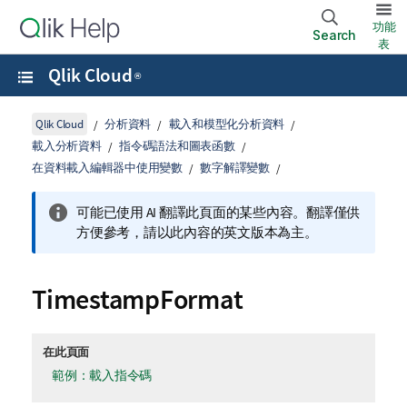
功能
Search
表
Qlik Cloud
®
Qlik Cloud
分析資料
載入和模型化分析資料
載入分析資料
指令碼語法和圖表函數
在資料載入編輯器中使用變數
數字解譯變數
可能已使用 AI 翻譯此頁面的某些內容。翻譯僅供
方便參考，請以此內容的英文版本為主。
TimestampFormat
在此頁面
範例：載入指令碼