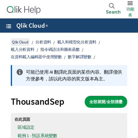
功能
Search
表
Qlik Cloud
®
Qlik Cloud
分析資料
載入和模型化分析資料
載入分析資料
指令碼語法和圖表函數
在資料載入編輯器中使用變數
數字解譯變數
可能已使用 AI 翻譯此頁面的某些內容。翻譯僅供
方便參考，請以此內容的英文版本為主。
ThousandSep
全部展開/全部摺疊
在此頁面
區域設定
範例 1 - 預設系統變數