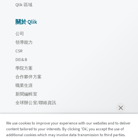
Qlik 區域
關於 Qlik
公司
領導能力
CSR
DEI&B
學院方案
合作夥伴方案
職業生涯
新聞編輯室
全球辦公室/聯絡資訊
We use cookies to improve your experience with our websites and to deliver
content tailored to your interests. By clicking ‘Ok’, you accept the use of
Qlik 社群
additional cookies which may involve data transmission to third parties.