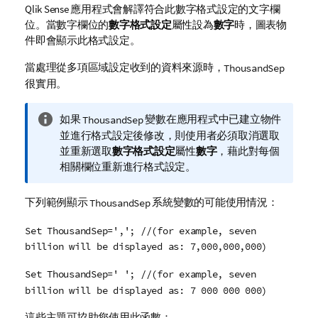
Qlik Sense
應用程式會解譯符合此數字格式設定的文字
欄
位
。當數字欄位的
數字格式設定
屬性設為
數字
時，
圖表
物
件即會顯示此格式設定。
當處理從多項區域設定收到的資料來源時，
ThousandSep
很實用。
資
如果
變數在應用程式中已建立物件
ThousandSep
訊
並進行格式設定後修改，則使用者必須取消選取
備
並重新選取
數字格式設定
屬性
數字
，藉此對每個
註
相關欄位重新進行格式設定。
下列範例顯示
系統變數的可能使用情況：
ThousandSep
Set ThousandSep=','; //(for example, seven
billion will be displayed as: 7,000,000,000)
Set ThousandSep=' '; //(for example, seven
billion will be displayed as: 7 000 000 000)
這些主題可協助您使用此函數：