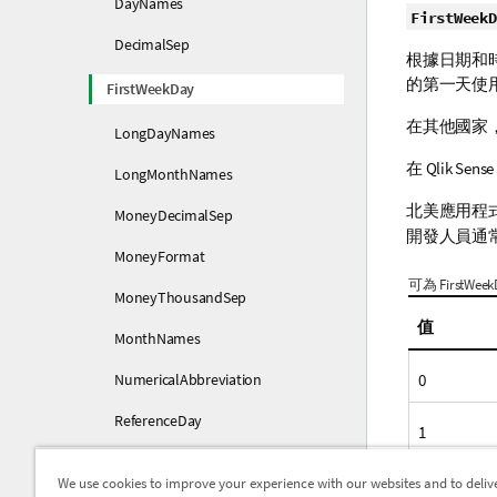
DayNames
FirstWeekD
DecimalSep
根據日期和時
的第一天使
FirstWeekDay
在其他國家
LongDayNames
在
Qlik Sense
LongMonthNames
北美應用程
MoneyDecimalSep
開發人員通
MoneyFormat
可為 FirstWe
MoneyThousandSep
值
MonthNames
0
NumericalAbbreviation
ReferenceDay
1
ThousandSep
2
We use cookies to improve your experience with our websites and to deliv