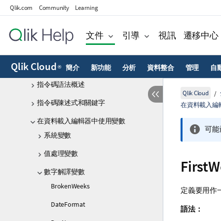
Qlik.com
Community
Learning
Qlik Cloud 分析中的資料來源
從檔案載入資料
文件
引導
視訊
遷移中心
Qlik Cloud 分析 中的分析來源
Qlik Cloud
簡介
新功能
分析
資料整合
管理
自
®
指令碼語法和圖表函數
指令碼語法概述
Qlik Cloud
指令碼陳述式和關鍵字
在資料載入編
在資料載入編輯器中使用變數
可能
系統變數
值處理變數
First
數字解譯變數
BrokenWeeks
定義要用作
DateFormat
語法：