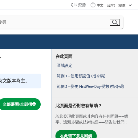
Qlik 資源
中文（台灣） (變更)
在此頁面
區域設定
範例 1 – 使用預設值 (指令碼)
的英文版本為主。
範例 2 – 變更 FirstWeekDay 變數 (指令碼)
全部展開/全部摺疊
此頁面是否對您有幫助？
若您發現此頁面或其內容有任何問題——錯
字、遺漏步驟或技術錯誤——請告知我們！
在此留下意見回饋