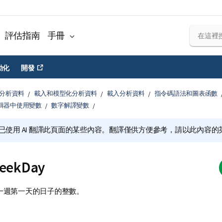
評估指南
手冊
動化
開發
分析資料
載入和模型化分析資料
載入分析資料
指令碼語法和圖表函數
輯器中使用變數
數字解譯變數
已使用 AI 翻譯此頁面的某些內容。翻譯僅供方便參考，請以此內容
WeekDay
一週第一天的日子的整數。