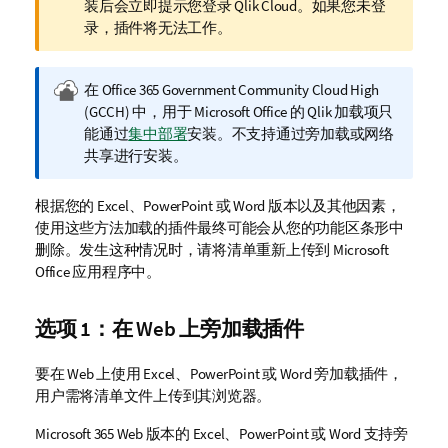
注
装后会立即提示您登录
Qlik Cloud
。如果您未登
释
录，插件将无法工作。
Q
在 Office 365 Government Community Cloud High
l
(GCCH) 中，用于
Microsoft Office
的
Qlik
加载项只
i
能通过
集中部署
安装。不支持通过旁加载或网络
k
共享进行安装。
C
l
根据您的
Excel
、
PowerPoint
或
Word
版本以及其他因素，
o
使用这些方法加载的插件最终可能会从您的功能区条形中
u
删除。发生这种情况时，请将清单重新上传到
Microsoft
d
Office
应用程序中。
G
o
选项 1：在 Web 上旁加载插件
v
e
要在 Web 上使用
Excel
、
PowerPoint
或
Word
旁加载插件，
r
用户需将清单文件上传到其浏览器。
n
m
Microsoft 365
Web 版本的
Excel
、
PowerPoint
或
Word
支持旁
e