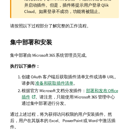
释
并启动插件。但是，插件将提示用户登录
Qlik
Cloud
。如果登录不成功，功能将被阻止。
请按照以下过程部分了解完整的工作流程。
集中部署和安装
集中部署由
Microsoft 365
系统管理员完成。
执行以下操作：
创建 OAuth 客户端后获取插件清单文件或清单 URL。
请参阅
准备和获取插件清单
。
根据官方 Microsoft 文档分发插件：
部署和发布 Office
插件
。请注意，只能使用
Microsoft 365
管理中心
通过集中部署进行分发。
通过上述过程，将为获得访问权限的用户安装插件。然
后，用户在其版本的
Excel
、
PowerPoint
或
Word
中激活插
件。