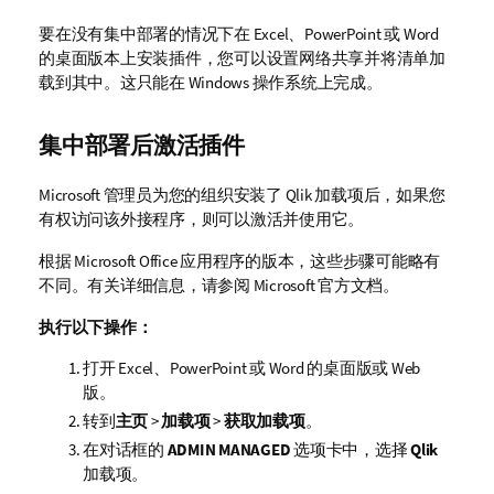
要在没有集中部署的情况下在
Excel
、
PowerPoint
或
Word
的桌面版本上安装插件，您可以设置网络共享并将清单加
载到其中。这只能在
Windows
操作系统上完成。
集中部署后激活插件
Microsoft 管理员为您的组织安装了
Qlik
加载项后，如果您
有权访问该外接程序，则可以激活并使用它。
根据
Microsoft Office
应用程序的版本，这些步骤可能略有
不同。有关详细信息，请参阅 Microsoft 官方文档。
执行以下操作：
打开
Excel
、
PowerPoint
或
Word
的桌面版或 Web
版。
转到
主页
>
加载项
>
获取加载项
。
在对话框的
ADMIN MANAGED
选项卡中，选择
Qlik
加载项。