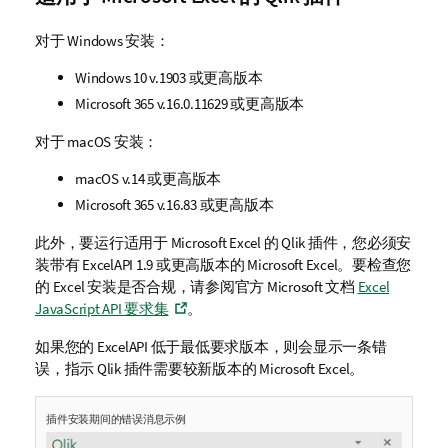
d
对于
Windows
安装：
G
o
Windows
10
v.1903 或更高版本
v
Microsoft 365
v.16.0.11629 或更高版本
e
r
对于
macOS
安装：
n
m
macOS
v.14 或更高版本
e
Microsoft 365
v.16.83 或更高版本
n
t
此外，要运行适用于
Microsoft Excel
的
Qlik
插件，您必须安
注
装带有 ExcelAPI 1.9 或更高版本的
Microsoft Excel
。要检查您
释
的
Excel
安装是否合规，请参阅官方 Microsoft 文档
Excel
JavaScript API 要求集
。
如果您的 ExcelAPI 低于最低要求版本，则会显示一条错
误，指示
Qlik
插件需要较新版本的
Microsoft Excel
。
插件安装期间的错误消息示例