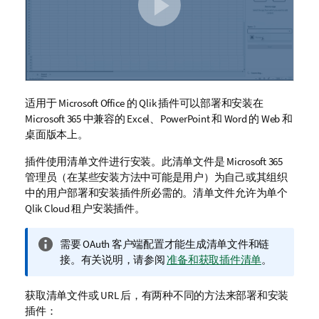
适用于
Microsoft Office
的
Qlik
插件可以部署和安装在
Microsoft 365
中兼容的
Excel
、
PowerPoint
和
Word
的 Web 和
桌面版本上。
插件使用清单文件进行安装。此清单文件是
Microsoft 365
管理员（在某些安装方法中可能是用户）为自己或其组织
中的用户部署和安装插件所必需的。清单文件允许为单个
Qlik Cloud
租户
安装插件。
信
需要 OAuth 客户端配置才能生成清单文件和链
息
接。有关说明，请参阅
准备和获取插件清单
。
注
释
获取清单文件或 URL 后，有两种不同的方法来部署和安装
插件：