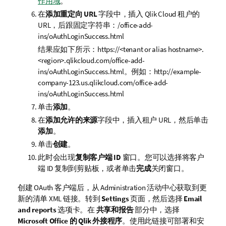
作用域
。
在
添加重定向 URL
字段中，插入
Qlik Cloud
租户的
URL，后跟固定字符串：
/office-add-
ins/oAuthLoginSuccess.html
结果应如下所示：
https://<tenant or alias hostname>.
<region>.qlikcloud.com/office-add-
ins/oAuthLoginSuccess.html
。例如：
http://example-
company-123.us.qlikcloud.com/office-add-
ins/oAuthLoginSuccess.html
单击
添加
。
在
添加允许的来源
字段中，插入租户 URL，然后单击
添加
。
单击
创建
。
此时会出现
复制客户端 ID
窗口。您可以选择将客户
端 ID 复制到剪贴板，或者单击
完成
关闭窗口。
创建 OAuth 客户端后，从
Administration
活动中心获取到更
新的清单
XML
链接。转到
Settings
页面，然后选择
Email
and reports
选项卡。在
共享和报告
部分中，选择
Microsoft Office
的
Qlik
外接程序
。使用此链接可部署和安