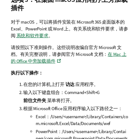
插件
对于
macOS
，可以将插件安装在
Microsoft 365
桌面版本的
Excel
、
PowerPoint
或
Word
上。有关系统和软件要求，请参
阅
系统和软件要求
。
请按照以下准则操作。这些说明改编自官方 Microsoft 文
档。有关完整说明，请参阅官方 Microsoft 文档：
在
Mac
上
的
Office
中旁加载插件
执行以下操作：
在您的计算机上打开
访达
应用程序。
输入以下键盘组合：Command+Shift+G
前往文件夹
菜单将打开。
根据
Microsoft Office
应用程序输入以下路径之一：
Excel
：
/Users/<username>/Library/Containers/co
m.microsoft.Excel/Data/Documents/wef
PowerPoint
：
/Users/<username>/Library/Contai
ners/com.microsoft.Powerpoint/Data/Documents