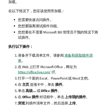
加载。
n
t
在以下情况下，您应该使用旁加载：
注
释
您需要快速访问插件。
您想要隔离测试插件功能。
您想要在不需要
Microsoft 365
管理员干预的情况下测
试插件。
执行以下操作：
准备并下载清单文件。请参阅
准备和获取插件清
单
。
在 Web 上打开
Microsoft Office
，网址为
https://office.live.com/
。
打开一个新的
Excel
、
PowerPoint
或
Word
文档。
在
主页
选项卡中，单击
插件
。
单击
高级...
或
Office 插件
。
在
Office 插件
对话框中，单击
上传我的插件
。
浏览
到插件清单文件，然后选择
上传
。