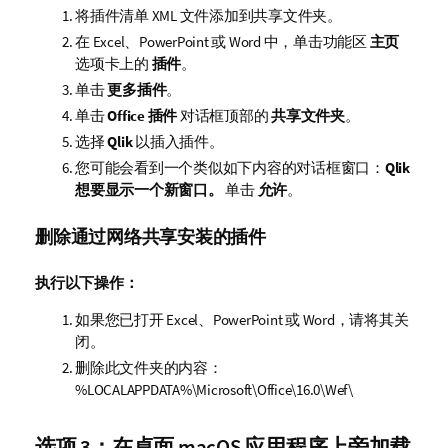
将插件清单
XML
文件添加到共享文件夹。
在
Excel
、
PowerPoint
或
Word
中，单击功能区
主页
选项卡上的
插件
。
单击
更多插件
。
单击
Office 插件
对话框顶部的
共享文件夹
。
选择
Qlik
以插入插件。
您可能会看到一个类似如下内容的对话框窗口：
Qlik
想要显示一个新窗口。
单击
允许
。
删除通过网络共享安装的插件
执行以下操作：
如果您已打开
Excel
、
PowerPoint
或
Word
，请将其关
闭。
删除此文件夹的内容：
%LOCALAPPDATA%\Microsoft\Office\16.0\Wef\
选项 3：在桌面
macOS
应用程序上旁加载