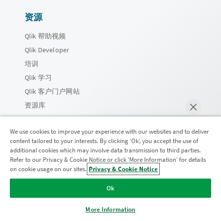
资源
Qlik 帮助视频
Qlik Developer
培训
Qlik 学习
Qlik 客户门户网站
资源库
产品
We use cookies to improve your experience with our websites and to deliver
content tailored to your interests. By clicking ‘Ok’, you accept the use of
数据集成和质量
additional cookies which may involve data transmission to third parties.
Refer to our Privacy & Cookie Notice or click ‘More Information’ for details
Qlik Talend
on cookie usage on our sites.
Privacy & Cookie Notice
马上聊天
Qlik Talend Cloud
Ok
Talend Data Fabric
More Information
分析和 AI