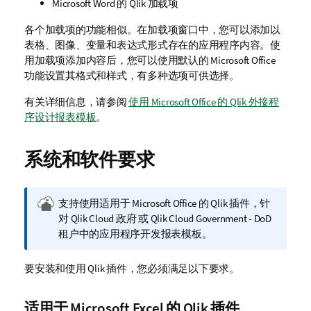
Microsoft Word
的
Qlik
加载项
各个加载项的功能相似。在加载项窗口中，您可以添加以
表格、图像、变量和表达式形式存在的应用程序内容。使
用加载项添加内容后，您可以使用默认的
Microsoft Office
功能设置其格式和样式，有多种选项可供选择。
有关详细信息，请参阅
使用 Microsoft Office 的 Qlik 外接程
序设计报表模板
。
系统和软件要求
Q
支持使用适用于
Microsoft Office
的
Qlik
插件，针
l
对
Qlik Cloud 政府
或
Qlik Cloud Government - DoD
i
租户中的应用程序开发报表模板。
k
C
要安装和使用
Qlik
插件，您必须满足以下要求。
l
o
适用于
Microsoft Excel
的
Qlik
插件
u