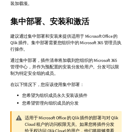
装加载项。
集中部署、安装和激活
建议通过集中部署和安装来提供适用于
Microsoft Office
的
Qlik
插件。集中部署需要您组织中的
Microsoft 365
管理员执
行操作。
通过集中部署，插件清单将加载到您组织的
Microsoft 365
管理中心，并作为预配置的安装分发给用户。分发可以限
制为特定安全组的成员。
在以下情况下，您应该使用集中部署：
您希望为组织成员永久安装该插件
您希望管理向组织成员的分发
警
适用于
Microsoft Office
的
Qlik
插件的部署与对
Qlik
告
Cloud
租户的访问权限无关。如果您将插件分发
注
给无权访问
Qlik Cloud
的用户，他们将能够查看