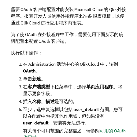
需要 OAuth 客户端配置才能安装
Microsoft Office
的
Qlik
外接
程序。报表开发人员使用外接程序来准备
报表模板
，以便
通过
Qlik Cloud
进行应用程序内报表。
为了使 OAuth 在外接程序中工作，需要使用下面所示的确
切配置来配置 OAuth 客户端。
执行以下操作：
在
Administration
活动中心的
Qlik Cloud
中，转到
OAuth
。
单击
新建
。
在
客户端类型
下拉菜单中，选择
单页应用程序
。将
显示更多字段。
插入
名称
。
描述
是可选的。
至少，选中复选框以包括
user_default
范围。您可
以在配置中包括其他作用域，但如果没有
user_default
，安装将无法进行。
有关每个可用范围的完整描述，请参阅
可用的 OAuth