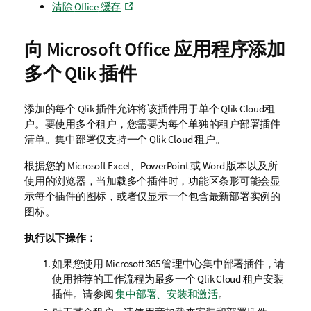
清除
Office
缓存
向
Microsoft Office
应用程序添加
多个
Qlik
插件
添加的每个
Qlik
插件允许将该插件用于单个
Qlik Cloud
租
户
。要使用多个租户，您需要为每个单独的租户部署插件
清单。集中部署仅支持一个
Qlik Cloud
租户。
根据您的
Microsoft Excel
、
PowerPoint
或
Word
版本以及所
使用的浏览器，当加载多个插件时，功能区条形可能会显
示每个插件的图标，或者仅显示一个包含最新部署实例的
图标。
执行以下操作：
如果您使用
Microsoft 365
管理中心集中部署插件，请
使用推荐的工作流程为最多一个
Qlik Cloud
租户安装
插件。请参阅
集中部署、安装和激活
。