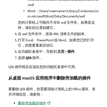
/wef
Word
：
/Users/<username>/Library/Containers/co
m.microsoft.Word/Data/Documents/wef
您的计算机上可能尚不存在
wef
文件夹。如果是这
样，请在此位置创建它。
在
wef
文件夹中，添加
XML
清单文件的副本。
打开
Excel
、
PowerPoint
或
Word
。如果您已经打开
它，则需要重新启动它。
在功能区条形中，导航到
主页
>
插件
。
选择
Qlik
插件。
Qlik
插件现在应该在您的功能区条形中可用。
从桌面
macOS
应用程序中删除旁加载的插件
要删除
Qlik
插件，您需要清除计算机上的
Office
缓存。有
关详细信息，请参阅：
删除旁加载的插件