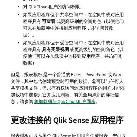
对
Qlik Cloud
租户的访问权限。
如果应用程序位于
共享空间
中：在空间中或对应用
程序具有
可查看
或更高级别的空间角色（以便他们
可以在加载项中连接到应用程序，并访问其数
据）。
如果应用程序位于
受管空间
中：在空间中或对应用
程序具有
具有受限视图
或更高级别的空间角色（以
便他们可以在加载项中连接到应用程序，并访问其
数据）。
但是，
报表模板
是一个普通的
Excel
、
PowerPoint
或
Word
文件，其中包含创建预览时可用的数据。您可以与任何人
共享模板文件，但只有有权访问源
应用程序
的用户才能在
加载项中连接到它并应用刷新。有关全局刷新的详细信
息，请参阅
将加载项与 Qlik Cloud 租户同步
。
更改连接的
Qlik Sense
应用程序
报表模板可以从单个
Qlik Sense
应用程序生成报表。您可以