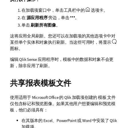
在加载项窗口中，单击工具栏中的
选项卡。
在
源应用程序
旁边，单击
。
单击
刷新所有图像
。
这将应用全局刷新。您还可以在加载项的其他选项卡中对
某些单个实体和对象执行刷新。当这些可用时，将显示
图标。
编辑
Qlik Sense
应用程序时，模板中的数据和对象不会更
新，除非应用了刷新。
共享报表模板文件
使用适用于
Microsoft Office
的
Qlik
加载项创建的
模板
文件
仅包含标记和预览图像。如果其他用户想要编辑和预览模
板，他们必须具有：
在其版本的
Excel
、
PowerPoint
或
Word
中安装了
Qlik
加载项。