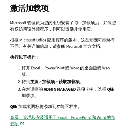
激活加载项
Microsoft 管理员为您的组织安装了
Qlik
加载项后，如果您
有权访问该外接程序，则可以激活并使用它。
根据
Microsoft Office
应用程序的版本，这些步骤可能略有
不同。有关详细信息，请参阅 Microsoft 官方文档。
执行以下操作：
打开
Excel
、
PowerPoint
或
Word
的桌面版或 Web
版。
转到
主页
>
加载项
>
获取加载项
。
在对话框的
ADMIN MANAGED
选项卡中，选择
Qlik
加载项。
Qlik
加载项图标将添加到功能区栏中。
查看、管理和安装适用于 Excel、PowerPoint 和 Word 的加
载项