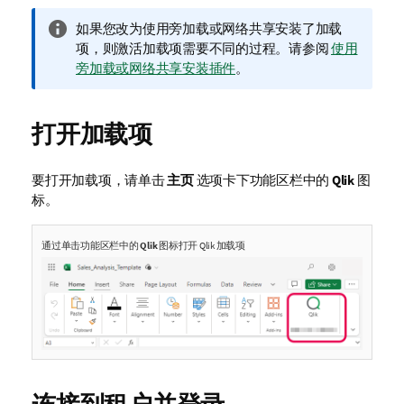
信
如果您改为使用旁加载或网络共享安装了加载
息
项，则激活加载项需要不同的过程。请参阅
使用
注
旁加载或网络共享安装插件
。
释
打开加载项
要打开加载项，请单击
主页
选项卡下功能区栏中的
Qlik
图
标。
通过单击功能区栏中的
Qlik
图标打开
Qlik
加载项