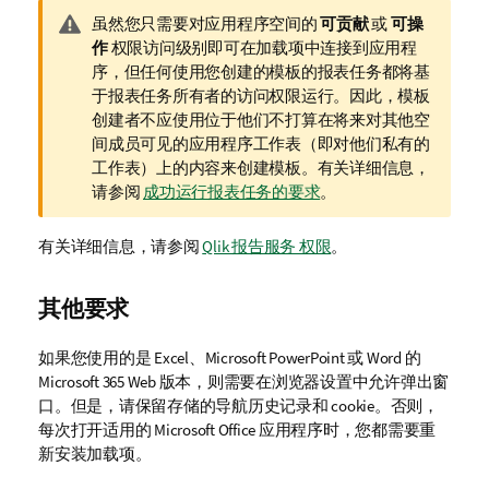
警
虽然您只需要对应用程序空间的
可贡献
或
可操
告
作
权限访问级别即可在加载项中连接到应用程
注
序，但任何使用您创建的模板的报表任务都将基
释
于报表任务所有者的访问权限运行。因此，模板
创建者不应使用位于他们不打算在将来对其他空
间成员可见的应用程序工作表（即对他们私有的
工作表）上的内容来创建模板。有关详细信息，
请参阅
成功运行报表任务的要求
。
有关详细信息，请参阅
Qlik 报告服务 权限
。
其他要求
如果您使用的是
Excel
、
Microsoft PowerPoint
或
Word
的
Microsoft 365
Web 版本，则需要在浏览器设置中允许弹出窗
口。但是，请保留存储的导航历史记录和 cookie。否则，
每次打开适用的
Microsoft Office
应用程序时，您都需要重
新安装加载项。