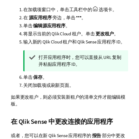
在加载项窗口中，单击工具栏中的
选项卡。
在
源应用程序
旁边，单击
。
单击
编辑源应用程序
。
将显示当前的
Qlik Cloud
租户。单击
更改租户
。
输入新的
Qlik Cloud
租户和
Qlik Sense
应用程序 ID。
提
打开应用程序时，您可以直接从 URL 复制
示
并粘贴应用程序 ID。
注
单击
保存
。
释
关闭加载项或刷新页面。
如果更改租户，则必须安装新租户的清单文件才能编辑模
板。
在
Qlik Sense
中更改连接的应用程序
或者，您可以在新
Qlik Sense
应用程序的
报告
部分中更改