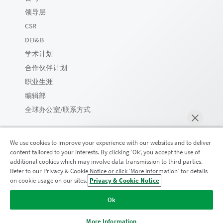
领导层
CSR
DEI&B
学术计划
合作伙伴计划
职业生涯
编辑部
全球办公室/联系方式
We use cookies to improve your experience with our websites and to deliver
content tailored to your interests. By clicking ‘Ok’, you accept the use of
Qlik 社区
additional cookies which may involve data transmission to third parties.
Refer to our Privacy & Cookie Notice or click ‘More Information’ for details
on cookie usage on our sites.
Privacy & Cookie Notice
马上聊天
法律协议
产品条款
Legal Policies
法律条规
Ok
使用条款
商标
Do Not Share My Info
版权所有 © 1993-2026 QlikTech International AB。保留所有权利。
More Information