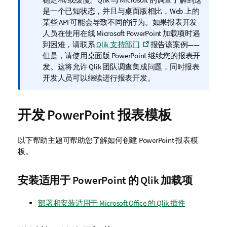
释
是一个已知状态，并且与桌面版相比，Web 上的
某些 API 可能会导致不同的行为。如果报表开发
人员在使用在线
Microsoft PowerPoint
加载项时遇
到困难，请联系
Qlik
支持部门
报告该案例——
但是，请使用桌面版
PowerPoint
继续您的报表开
发。这将允许
Qlik
团队调查集成问题，同时报表
开发人员可以继续进行报表开发。
开发
PowerPoint
报表模板
以下帮助主题可帮助您了解如何创建
PowerPoint
报表模
板。
安装适用于
PowerPoint
的
Qlik
加载项
部署和安装适用于 Microsoft Office 的 Qlik 插件