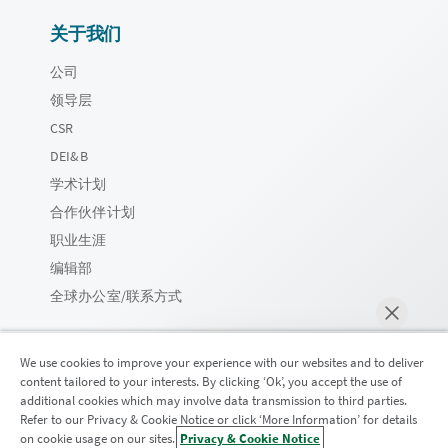
关于我们
公司
领导层
CSR
DEI&B
学术计划
合作伙伴计划
职业生涯
编辑部
全球办公室/联系方式
We use cookies to improve your experience with our websites and to deliver
content tailored to your interests. By clicking ‘Ok’, you accept the use of
Qlik 社区
additional cookies which may involve data transmission to third parties.
Refer to our Privacy & Cookie Notice or click ‘More Information’ for details
on cookie usage on our sites.
Privacy & Cookie Notice