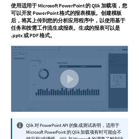
使用适用于
Microsoft PowerPoint
的
Qlik
加载项，您
可以开发
PowerPoint
格式的报表模板。创建模板
后，将其上传到您的分析应用程序中，以使用基于
任务和按需工作流生成报表。生成的报表可以是
.pptx
或
PDF
格式。
信
Qlik
对
PowerPoint
API 的集成测试表明，适用于
息
Microsoft PowerPoint
的
Qlik
加载项有时可能会不
注
稳定和/或缓慢。
Qlik
与 Microsoft 的调查了解到这